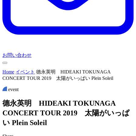
お問い合わせ
Home
イベント
德永英明 HIDEAKI TOKUNAGA
CONCERT TOUR 2019 太陽がいっぱい Plein Soleil
event
德
永
英
明
H
I
D
E
A
K
I
T
O
K
U
N
A
G
A
C
O
N
C
E
R
T
T
O
U
R
2
0
1
9
太
陽
が
い
っ
ぱ
い
P
l
e
i
n
S
o
l
e
i
l