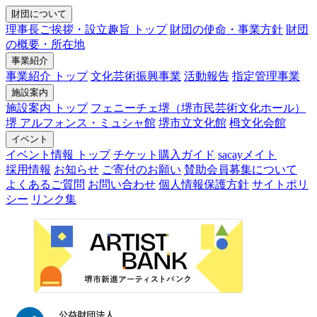
財団について
理事長ご挨拶・設立趣旨 トップ
財団の使命・事業方針
財団
の概要・所在地
事業紹介
事業紹介 トップ
文化芸術振興事業
活動報告
指定管理事業
施設案内
施設案内 トップ
フェニーチェ堺（堺市民芸術文化ホール）
堺 アルフォンス・ミュシャ館
堺市立文化館
栂文化会館
イベント
イベント情報 トップ
チケット購入ガイド
sacayメイト
採用情報
お知らせ
ご寄付のお願い
賛助会員募集について
よくあるご質問
お問い合わせ
個人情報保護方針
サイトポリ
シー
リンク集