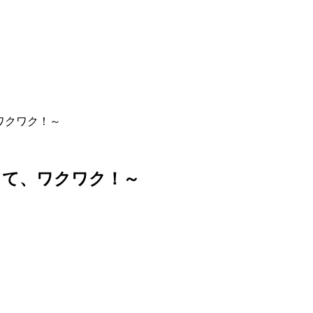
ワクワク！～
っ
て
、
ワ
ク
ワ
ク
！
～