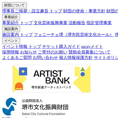
財団について
理事長ご挨拶・設立趣旨 トップ
財団の使命・事業方針
財団
事業紹介
事業紹介 トップ
文化芸術振興事業
活動報告
指定管理事業
施設案内
施設案内 トップ
フェニーチェ堺（堺市民芸術文化ホール）
イベント
イベント情報 トップ
チケット購入ガイド
sacayメイト
採用情報
お知らせ
ご寄付のお願い
賛助会員募集について
よくあるご質問
お問い合わせ
個人情報保護方針
サイトポリ