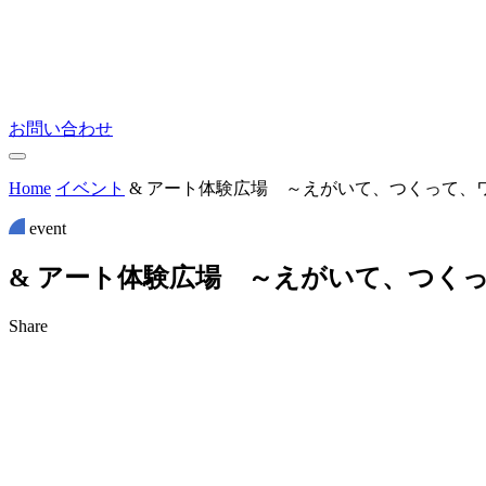
お問い合わせ
Home
イベント
& アート体験広場 ～えがいて、つくって、
event
&
ア
ー
ト
体
験
広
場
～
え
が
い
て
、
つ
く
Share