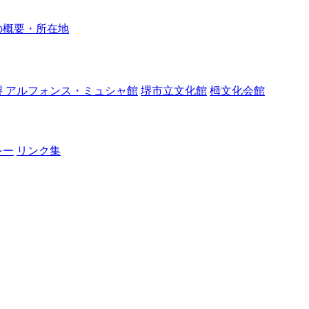
の概要・所在地
堺 アルフォンス・ミュシャ館
堺市立文化館
栂文化会館
シー
リンク集