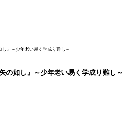
如し』～少年老い易く学成り難し～
矢
の
如
し
』
～
少
年
老
い
易
く
学
成
り
難
し
～