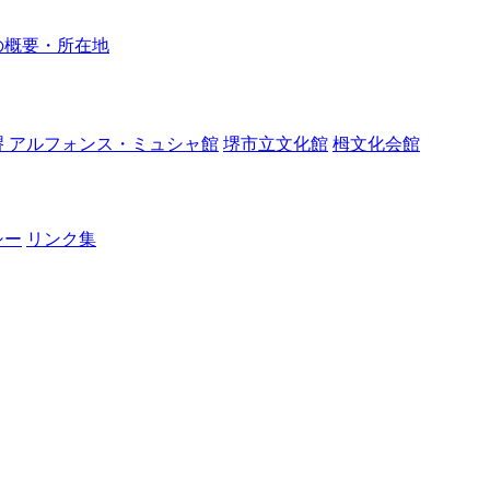
の概要・所在地
堺 アルフォンス・ミュシャ館
堺市立文化館
栂文化会館
シー
リンク集