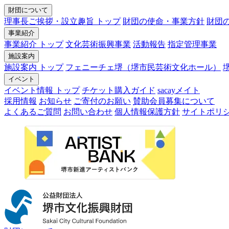
財団について
理事長ご挨拶・設立趣旨 トップ
財団の使命・事業方針
財団
事業紹介
事業紹介 トップ
文化芸術振興事業
活動報告
指定管理事業
施設案内
施設案内 トップ
フェニーチェ堺（堺市民芸術文化ホール）
イベント
イベント情報 トップ
チケット購入ガイド
sacayメイト
採用情報
お知らせ
ご寄付のお願い
賛助会員募集について
よくあるご質問
お問い合わせ
個人情報保護方針
サイトポリ