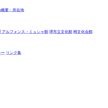
の概要・所在地
堺 アルフォンス・ミュシャ館
堺市立文化館
栂文化会館
シー
リンク集