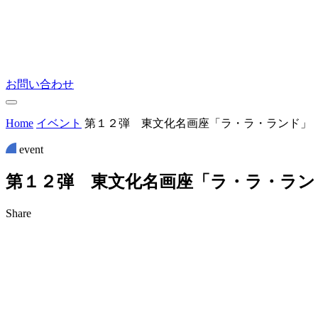
お問い合わせ
Home
イベント
第１２弾 東文化名画座「ラ・ラ・ランド」
event
第
１
２
弾
東
文
化
名
画
座
「
ラ
・
ラ
・
ラ
ン
Share