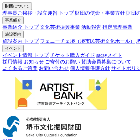
財団について
理事長ご挨拶・設立趣旨 トップ
財団の使命・事業方針
財団
事業紹介
事業紹介 トップ
文化芸術振興事業
活動報告
指定管理事業
施設案内
施設案内 トップ
フェニーチェ堺（堺市民芸術文化ホール）
イベント
イベント情報 トップ
チケット購入ガイド
sacayメイト
採用情報
お知らせ
ご寄付のお願い
賛助会員募集について
よくあるご質問
お問い合わせ
個人情報保護方針
サイトポリ