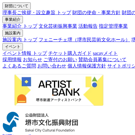
財団について
理事長ご挨拶・設立趣旨 トップ
財団の使命・事業方針
財団
事業紹介
事業紹介 トップ
文化芸術振興事業
活動報告
指定管理事業
施設案内
施設案内 トップ
フェニーチェ堺（堺市民芸術文化ホール）
イベント
イベント情報 トップ
チケット購入ガイド
sacayメイト
採用情報
お知らせ
ご寄付のお願い
賛助会員募集について
よくあるご質問
お問い合わせ
個人情報保護方針
サイトポリ