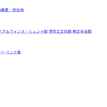
の概要・所在地
堺 アルフォンス・ミュシャ館
堺市立文化館
栂文化会館
シー
リンク集