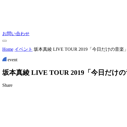
お問い合わせ
Home
イベント
坂本真綾 LIVE TOUR 2019「今日だけの音楽
event
坂
本
真
綾
L
I
V
E
T
O
U
R
2
0
1
9
「
今
日
だ
け
の
Share