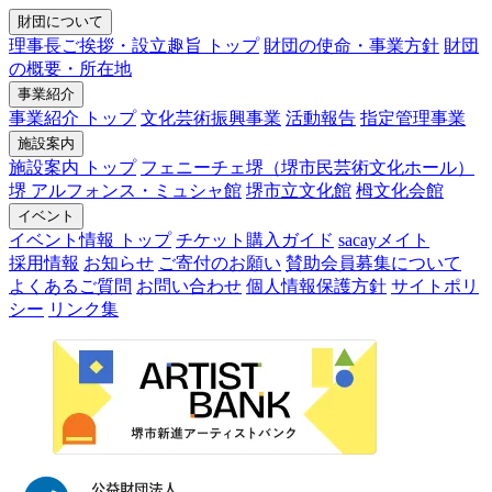
財団について
理事長ご挨拶・設立趣旨 トップ
財団の使命・事業方針
財団
の概要・所在地
事業紹介
事業紹介 トップ
文化芸術振興事業
活動報告
指定管理事業
施設案内
施設案内 トップ
フェニーチェ堺（堺市民芸術文化ホール）
堺 アルフォンス・ミュシャ館
堺市立文化館
栂文化会館
イベント
イベント情報 トップ
チケット購入ガイド
sacayメイト
採用情報
お知らせ
ご寄付のお願い
賛助会員募集について
よくあるご質問
お問い合わせ
個人情報保護方針
サイトポリ
シー
リンク集