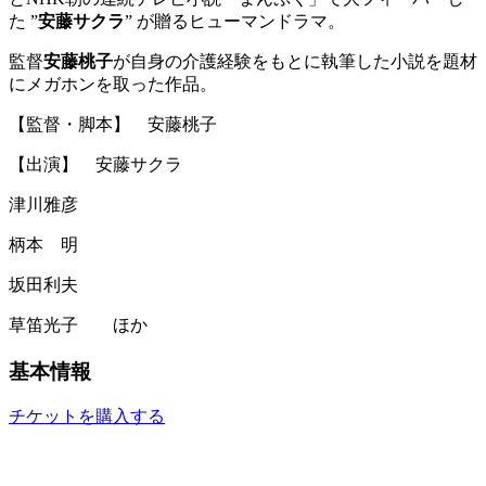
た ”
安藤サクラ
” が贈るヒューマンドラマ。
監督
安藤桃子
が自身の介護経験をもとに執筆した小説を題材
にメガホンを取った作品。
【監督・脚本】 安藤桃子
【出演】 安藤サクラ
津川雅彦
柄本 明
坂田利夫
草笛光子 ほか
基本情報
チケットを購入する