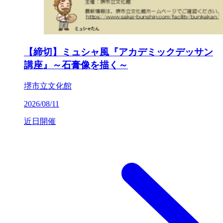
【締切】ミュシャ風『アカデミックデッサン
講座』～石膏像を描く～
堺市立文化館
2026/08/11
近日開催