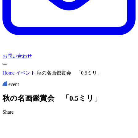
お問い合わせ
Home
イベント
秋の名画鑑賞会 「0.5ミリ」
event
秋
の
名
画
鑑
賞
会
「
0
.
5
ミ
リ
」
Share