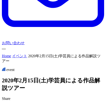
お問い合わせ
Home
イベント
2020年2月15日(土)学芸員による作品解説ツ
アー
event
2
0
2
0
年
2
月
1
5
日
(
土
)
学
芸
員
に
よ
る
作
品
解
説
ツ
ア
ー
Share