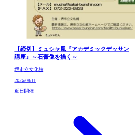
【締切】ミュシャ風『アカデミックデッサン
講座』～石膏像を描く～
堺市立文化館
2026/08/11
近日開催