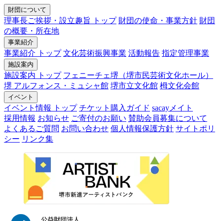
財団について
理事長ご挨拶・設立趣旨 トップ
財団の使命・事業方針
財団
の概要・所在地
事業紹介
事業紹介 トップ
文化芸術振興事業
活動報告
指定管理事業
施設案内
施設案内 トップ
フェニーチェ堺（堺市民芸術文化ホール）
堺 アルフォンス・ミュシャ館
堺市立文化館
栂文化会館
イベント
イベント情報 トップ
チケット購入ガイド
sacayメイト
採用情報
お知らせ
ご寄付のお願い
賛助会員募集について
よくあるご質問
お問い合わせ
個人情報保護方針
サイトポリ
シー
リンク集