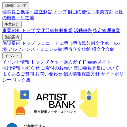
財団について
理事長ご挨拶・設立趣旨 トップ
財団の使命・事業方針
財団
の概要・所在地
事業紹介
事業紹介 トップ
文化芸術振興事業
活動報告
指定管理事業
施設案内
施設案内 トップ
フェニーチェ堺（堺市民芸術文化ホール）
堺 アルフォンス・ミュシャ館
堺市立文化館
栂文化会館
イベント
イベント情報 トップ
チケット購入ガイド
sacayメイト
採用情報
お知らせ
ご寄付のお願い
賛助会員募集について
よくあるご質問
お問い合わせ
個人情報保護方針
サイトポリ
シー
リンク集