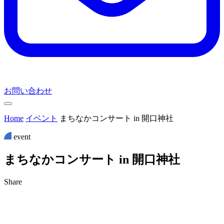
お問い合わせ
Home
イベント
まちなかコンサート in 開口神社
event
ま
ち
な
か
コ
ン
サ
ー
ト
i
n
開
口
神
社
Share