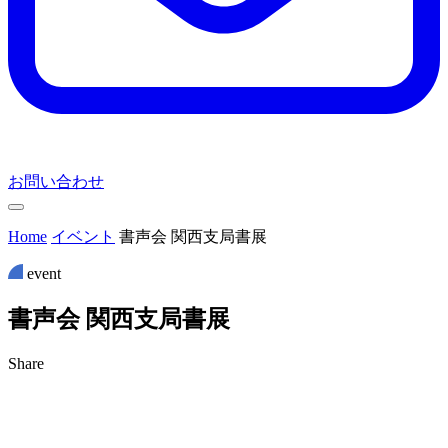
お問い合わせ
Home
イベント
書声会 関西支局書展
event
書
声
会
関
西
支
局
書
展
Share