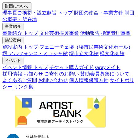
財団について
理事長ご挨拶・設立趣旨 トップ
財団の使命・事業方針
財団
の概要・所在地
事業紹介
事業紹介 トップ
文化芸術振興事業
活動報告
指定管理事業
施設案内
施設案内 トップ
フェニーチェ堺（堺市民芸術文化ホール）
堺 アルフォンス・ミュシャ館
堺市立文化館
栂文化会館
イベント
イベント情報 トップ
チケット購入ガイド
sacayメイト
採用情報
お知らせ
ご寄付のお願い
賛助会員募集について
よくあるご質問
お問い合わせ
個人情報保護方針
サイトポリ
シー
リンク集