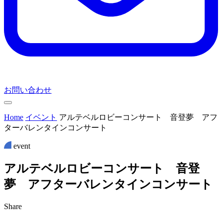
お問い合わせ
Home
イベント
アルテベルロビーコンサート 音登夢 アフ
ターバレンタインコンサート
event
ア
ル
テ
ベ
ル
ロ
ビ
ー
コ
ン
サ
ー
ト
音
登
夢
ア
フ
タ
ー
バ
レ
ン
タ
イ
ン
コ
ン
サ
ー
ト
Share