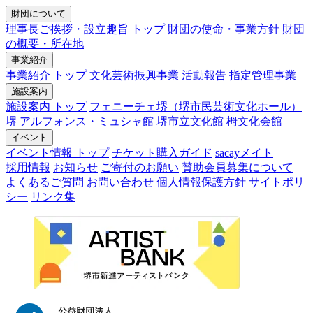
財団について
理事長ご挨拶・設立趣旨 トップ
財団の使命・事業方針
財団
の概要・所在地
事業紹介
事業紹介 トップ
文化芸術振興事業
活動報告
指定管理事業
施設案内
施設案内 トップ
フェニーチェ堺（堺市民芸術文化ホール）
堺 アルフォンス・ミュシャ館
堺市立文化館
栂文化会館
イベント
イベント情報 トップ
チケット購入ガイド
sacayメイト
採用情報
お知らせ
ご寄付のお願い
賛助会員募集について
よくあるご質問
お問い合わせ
個人情報保護方針
サイトポリ
シー
リンク集