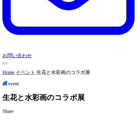
お問い合わせ
Home
イベント
生花と水彩画のコラボ展
event
生
花
と
水
彩
画
の
コ
ラ
ボ
展
Share