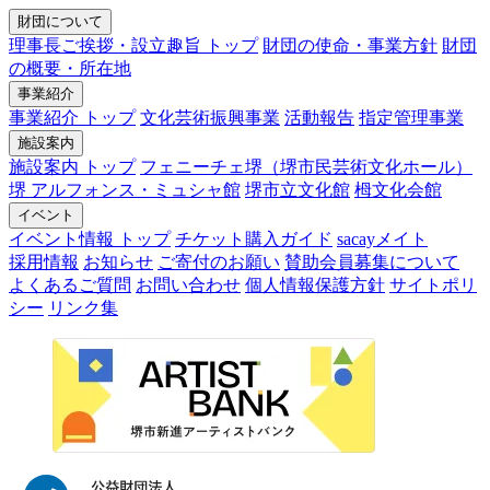
財団について
理事長ご挨拶・設立趣旨 トップ
財団の使命・事業方針
財団
の概要・所在地
事業紹介
事業紹介 トップ
文化芸術振興事業
活動報告
指定管理事業
施設案内
施設案内 トップ
フェニーチェ堺（堺市民芸術文化ホール）
堺 アルフォンス・ミュシャ館
堺市立文化館
栂文化会館
イベント
イベント情報 トップ
チケット購入ガイド
sacayメイト
採用情報
お知らせ
ご寄付のお願い
賛助会員募集について
よくあるご質問
お問い合わせ
個人情報保護方針
サイトポリ
シー
リンク集