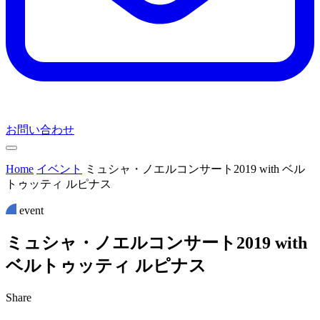
お問い合わせ
Home
イベント
ミュシャ・ノエルコンサート2019 with ベル
トゥッティ ルピナス
event
ミ
ュ
シ
ャ
・
ノ
エ
ル
コ
ン
サ
ー
ト
2
0
1
9
w
i
t
h
ベ
ル
ト
ゥ
ッ
テ
ィ
ル
ピ
ナ
ス
Share