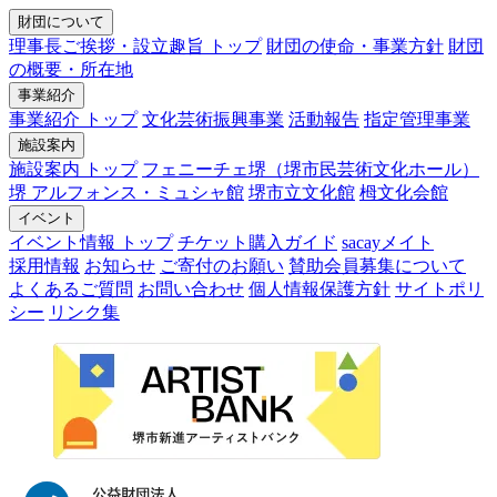
財団について
理事長ご挨拶・設立趣旨 トップ
財団の使命・事業方針
財団
の概要・所在地
事業紹介
事業紹介 トップ
文化芸術振興事業
活動報告
指定管理事業
施設案内
施設案内 トップ
フェニーチェ堺（堺市民芸術文化ホール）
堺 アルフォンス・ミュシャ館
堺市立文化館
栂文化会館
イベント
イベント情報 トップ
チケット購入ガイド
sacayメイト
採用情報
お知らせ
ご寄付のお願い
賛助会員募集について
よくあるご質問
お問い合わせ
個人情報保護方針
サイトポリ
シー
リンク集