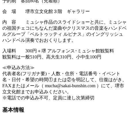
予約制 各回80名（先着順）
会 場 堺市立文化館３階 ギャラリー
内 容 ミュシャ作品のスライドショーと共に、ミュシャ
の祖国チェコにちなんだ楽曲やクリスマスの音楽をハンドベ
ルグループ「ベルトゥッティ ルピナス」のイングリッシュ
ハンドベル演奏でおおくりします。
入場料 300円＋堺 アルフォンス･ミュシャ館観覧料
観覧料は一般510円、高大生310円、小中生100円
≪申込み方法≫
代表者名(フリガナ要)・人数・住所・電話番号・イベント
名・日付・希望の時間①または②を明記して、往復はがき、
FAXまたはメール（ mucha@sakai-bunshin.com ）にて、堺市
立文化館までお申込みください。
※電話での申込み不可、定員に達し次第締切
基本情報