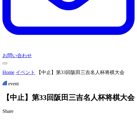
お問い合わせ
Home
イベント
【中止】第33回阪田三吉名人杯将棋大会
event
【
中
止
】
第
3
3
回
阪
田
三
吉
名
人
杯
将
棋
大
会
Share