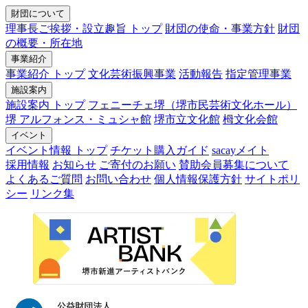
財団について
理事長ご挨拶・設立趣旨 トップ
財団の使命・事業方針
財団
の概要・所在地
事業紹介
事業紹介 トップ
文化芸術振興事業
活動報告
指定管理事業
施設案内
施設案内 トップ
フェニーチェ堺（堺市民芸術文化ホール）
堺 アルフォンス・ミュシャ館
堺市立文化館
栂文化会館
イベント
イベント情報 トップ
チケット購入ガイド
sacayメイト
採用情報
お知らせ
ご寄付のお願い
賛助会員募集について
よくあるご質問
お問い合わせ
個人情報保護方針
サイトポリ
シー
リンク集