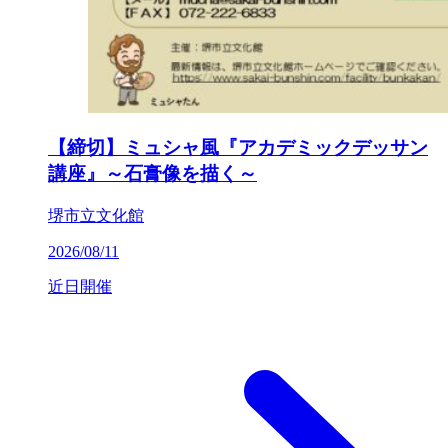
【締切】ミュシャ風『アカデミックデッサン
講座』～石膏像を描く～
堺市立文化館
2026/08/11
近日開催