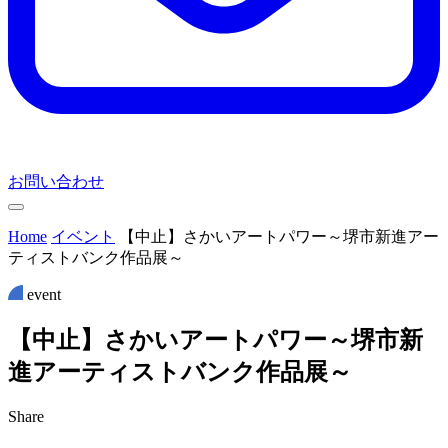
お問い合わせ
Home
イベント
【中止】さかいアートパワー～堺市新進アー
ティストバンク作品展～
event
【
中
止
】
さ
か
い
ア
ー
ト
パ
ワ
ー
～
堺
市
新
進
ア
ー
テ
ィ
ス
ト
バ
ン
ク
作
品
展
～
Share