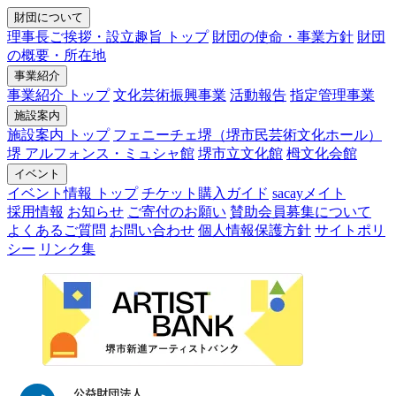
財団について
理事長ご挨拶・設立趣旨 トップ
財団の使命・事業方針
財団
の概要・所在地
事業紹介
事業紹介 トップ
文化芸術振興事業
活動報告
指定管理事業
施設案内
施設案内 トップ
フェニーチェ堺（堺市民芸術文化ホール）
堺 アルフォンス・ミュシャ館
堺市立文化館
栂文化会館
イベント
イベント情報 トップ
チケット購入ガイド
sacayメイト
採用情報
お知らせ
ご寄付のお願い
賛助会員募集について
よくあるご質問
お問い合わせ
個人情報保護方針
サイトポリ
シー
リンク集