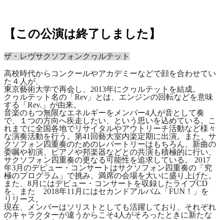
【この公演は終了しました】
ザ・レヴサクソフォンクヮルテット
高校時代からコンクールやアカデミーなどで顔を合わせてい
た４人が、
東京藝術大学で再会し、
2013
年にクヮルテットを結成。
クヮルテット名の「
Rev
」とは、エンジンの回転などを意味
する「
Rev.
」が由来。
音楽のもつ無限なエネルギーをメンバー
4
人が音として奏
で、１つの方向へ疾走したい、という思いを込めている。こ
れまでに全国各地でリサイタルやアウトリーチ活動など様々
な演奏活動を行う。第
41
回藝大室内楽定期に出演。また、サ
クソフォン四重奏のためのレパートリーはもちろん、新曲の
委嘱や初演、ピアノや邦楽器などとの共演も積極的に行い、
サクソフォン四重奏の更なる可能性を追求している。
2017
年
3
月のデビュー・コンサートはサクソフォン四重奏の「究
極のプログラム」で挑み、
満席の会場を大いに盛り上げた。
また、
8
月にはデビュー・コンサートを収録したライブ
CD
を、また
2018
年
11
月には
セカンドアルバム「
FUN
！」を
リリース。
現在、メンバーはソリストとしても活躍しており、それぞれ
のキャラクターが違うからこそ
4
人がそろったときに新たな