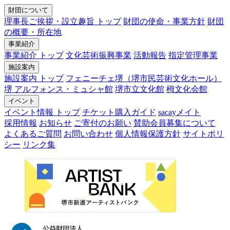
財団について
理事長ご挨拶・設立趣旨 トップ
財団の使命・事業方針
財団
の概要・所在地
事業紹介
事業紹介 トップ
文化芸術振興事業
活動報告
指定管理事業
施設案内
施設案内 トップ
フェニーチェ堺（堺市民芸術文化ホール）
堺 アルフォンス・ミュシャ館
堺市立文化館
栂文化会館
イベント
イベント情報 トップ
チケット購入ガイド
sacayメイト
採用情報
お知らせ
ご寄付のお願い
賛助会員募集について
よくあるご質問
お問い合わせ
個人情報保護方針
サイトポリ
シー
リンク集