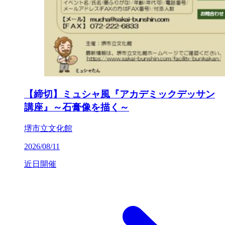
【締切】ミュシャ風『アカデミックデッサン
講座』～石膏像を描く～
堺市立文化館
2026/08/11
近日開催