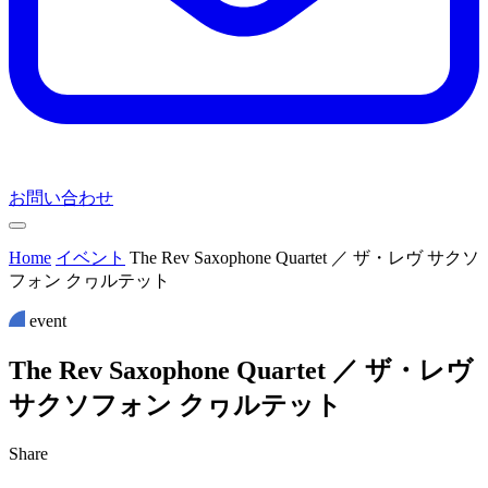
お問い合わせ
Home
イベント
The Rev Saxophone Quartet ／ ザ・レヴ サクソ
フォン クヮルテット
event
T
h
e
R
e
v
S
a
x
o
p
h
o
n
e
Q
u
a
r
t
e
t
／
ザ
・
レ
ヴ
サ
ク
ソ
フ
ォ
ン
ク
ヮ
ル
テ
ッ
ト
Share