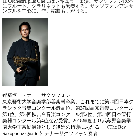
11 Orchestra plus One
にはレギュラー出演。サクソフォン以外
にフルート、クラリネットも演奏する。サクソフォンアンサ
ンブルを中心に、作、編曲も手がける。
都築惇 テナー・サクソフォン
東京藝術大学音楽学部器楽科卒業。これまでに第20回日本ク
ラシック音楽コンクール最高位、第37回高知音楽コンクール
第1位、第6回秋吉台音楽コンクール第2位、第34回日本管打
楽器コンクール第4位など受賞。2018年度より武蔵野音楽学
園大学非常勤講師として後進の指導にあたる。《The Rev
Saxophone Quartet》テナーサクソフォン奏者