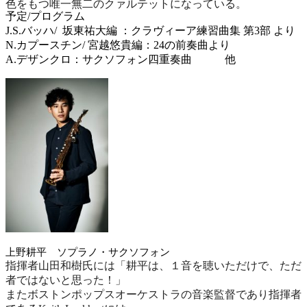
色をもつ唯一無二のクァルテットになっている。
予定
/
プログラム
J.S.
バッハ
/
坂東祐大編
：
クラヴィーア練習曲集
第
3
部
より
N.
カプースチン
/
宮越悠貴編
：
24
の前奏曲より
A.
デザンクロ：サクソフォン四重奏曲
他
上野耕平 ソプラノ・サクソフォン
指揮者山田和樹氏には「耕平は、１音を聴いただけで、ただ
者ではないと思った！」
またボストンポップスオーケストラの音楽監督であり指揮者