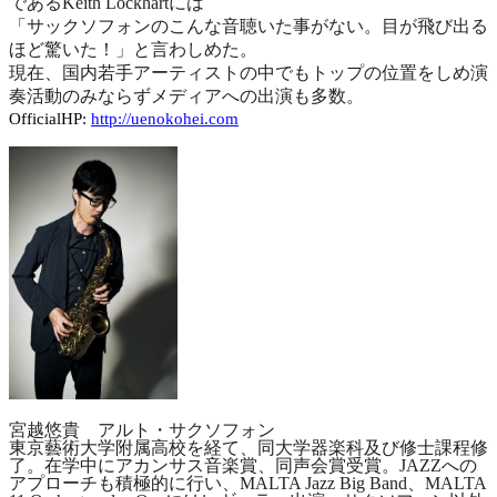
である
Keith Lockhart
には
「サックソフォンのこんな音聴いた事がない。目が飛び出る
ほど驚いた！」と言わしめた。
現在、国内若手アーティストの中でもトップの位置をしめ演
奏活動のみならずメディアへの出演も多数。
OfficialHP:
http://uenokohei.com
宮越悠貴 アルト・サクソフォン
東京藝術大学附属高校を経て、同大学器楽科及び修士課程修
了。在学中にアカンサス音楽賞、同声会賞受賞。
JAZZ
への
アプローチも積極的に行い、
MALTA Jazz Big Band
、
MALTA