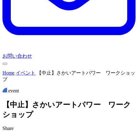
お問い合わせ
Home
イベント
【中止】さかいアートパワー ワークショッ
プ
event
【
中
止
】
さ
か
い
ア
ー
ト
パ
ワ
ー
ワ
ー
ク
シ
ョ
ッ
プ
Share