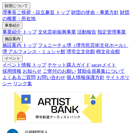
財団について
理事長ご挨拶・設立趣旨 トップ
財団の使命・事業方針
財団
の概要・所在地
事業紹介
事業紹介 トップ
文化芸術振興事業
活動報告
指定管理事業
施設案内
施設案内 トップ
フェニーチェ堺（堺市民芸術文化ホール）
堺 アルフォンス・ミュシャ館
堺市立文化館
栂文化会館
イベント
イベント情報 トップ
チケット購入ガイド
sacayメイト
採用情報
お知らせ
ご寄付のお願い
賛助会員募集について
よくあるご質問
お問い合わせ
個人情報保護方針
サイトポリ
シー
リンク集