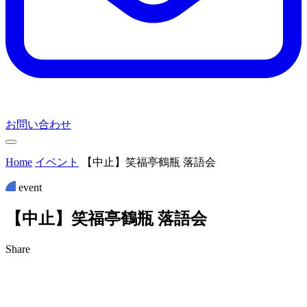
お問い合わせ
Home
イベント
【中止】笑福亭鶴瓶 落語会
event
【
中
止
】
笑
福
亭
鶴
瓶
落
語
会
Share