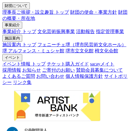
財団について
理事長ご挨拶・設立趣旨 トップ
財団の使命・事業方針
財団
の概要・所在地
事業紹介
事業紹介 トップ
文化芸術振興事業
活動報告
指定管理事業
施設案内
施設案内 トップ
フェニーチェ堺（堺市民芸術文化ホール）
堺 アルフォンス・ミュシャ館
堺市立文化館
栂文化会館
イベント
イベント情報 トップ
チケット購入ガイド
sacayメイト
採用情報
お知らせ
ご寄付のお願い
賛助会員募集について
よくあるご質問
お問い合わせ
個人情報保護方針
サイトポリ
シー
リンク集