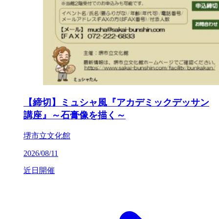
【締切】ミュシャ風『アカデミックデッサン
講座』～石膏像を描く～
堺市立文化館
2026/08/11
近日開催