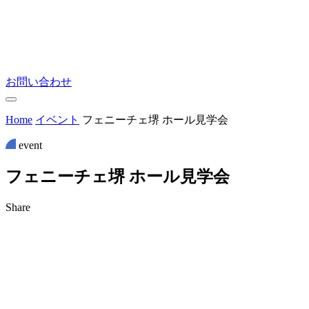
お問い合わせ
Home
イベント
フェニーチェ堺 ホール見学会
event
フ
ェ
ニ
ー
チ
ェ
堺
ホ
ー
ル
見
学
会
Share