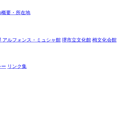
の概要・所在地
堺 アルフォンス・ミュシャ館
堺市立文化館
栂文化会館
シー
リンク集