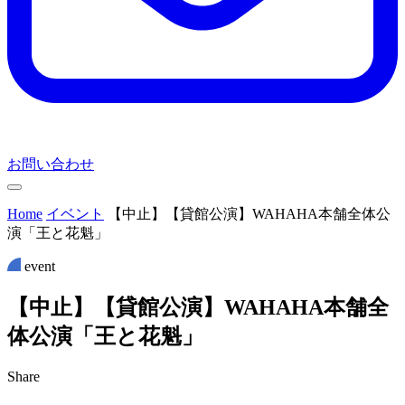
お問い合わせ
Home
イベント
【中止】【貸館公演】WAHAHA本舗全体公
演「王と花魁」
event
【
中
止
】
【
貸
館
公
演
】
W
A
H
A
H
A
本
舗
全
体
公
演
「
王
と
花
魁
」
Share