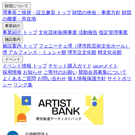
財団について
理事長ご挨拶・設立趣旨 トップ
財団の使命・事業方針
財団
の概要・所在地
事業紹介
事業紹介 トップ
文化芸術振興事業
活動報告
指定管理事業
施設案内
施設案内 トップ
フェニーチェ堺（堺市民芸術文化ホール）
堺 アルフォンス・ミュシャ館
堺市立文化館
栂文化会館
イベント
イベント情報 トップ
チケット購入ガイド
sacayメイト
採用情報
お知らせ
ご寄付のお願い
賛助会員募集について
よくあるご質問
お問い合わせ
個人情報保護方針
サイトポリ
シー
リンク集