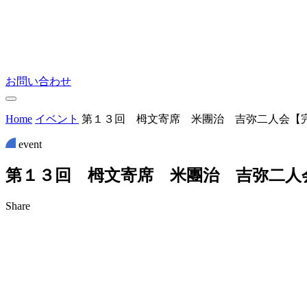
お問い合わせ
Home
イベント
第１３回 栂文寄席 米團治 吉弥二人会【
event
第
１
３
回
栂
文
寄
席
米
團
治
吉
弥
二
人
Share