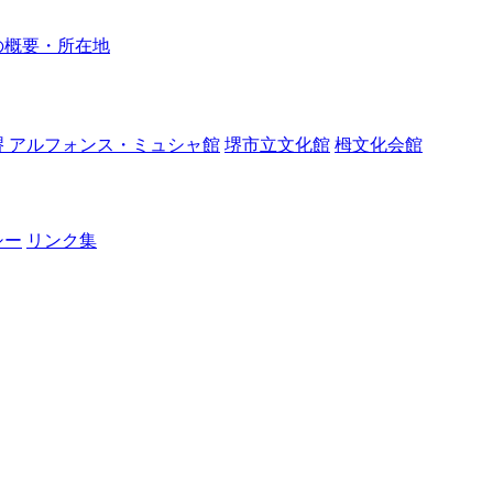
の概要・所在地
堺 アルフォンス・ミュシャ館
堺市立文化館
栂文化会館
シー
リンク集