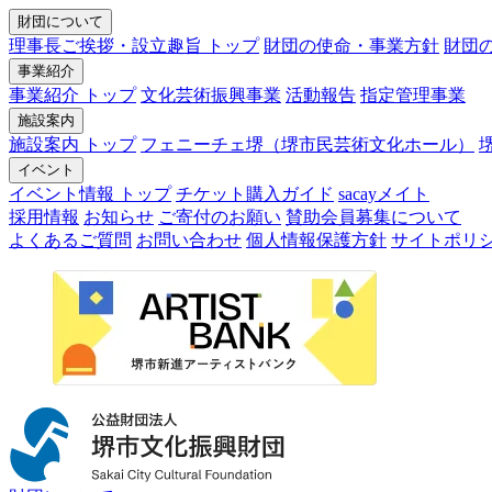
財団について
理事長ご挨拶・設立趣旨 トップ
財団の使命・事業方針
財団
事業紹介
事業紹介 トップ
文化芸術振興事業
活動報告
指定管理事業
施設案内
施設案内 トップ
フェニーチェ堺（堺市民芸術文化ホール）
イベント
イベント情報 トップ
チケット購入ガイド
sacayメイト
採用情報
お知らせ
ご寄付のお願い
賛助会員募集について
よくあるご質問
お問い合わせ
個人情報保護方針
サイトポリ