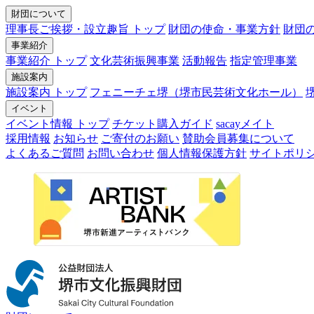
財団について
理事長ご挨拶・設立趣旨 トップ
財団の使命・事業方針
財団
事業紹介
事業紹介 トップ
文化芸術振興事業
活動報告
指定管理事業
施設案内
施設案内 トップ
フェニーチェ堺（堺市民芸術文化ホール）
イベント
イベント情報 トップ
チケット購入ガイド
sacayメイト
採用情報
お知らせ
ご寄付のお願い
賛助会員募集について
よくあるご質問
お問い合わせ
個人情報保護方針
サイトポリ