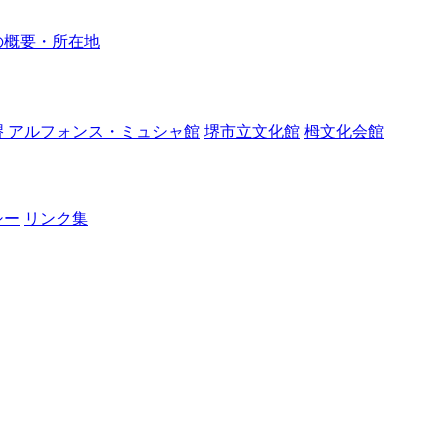
の概要・所在地
堺 アルフォンス・ミュシャ館
堺市立文化館
栂文化会館
シー
リンク集