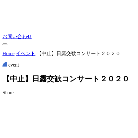
お問い合わせ
Home
イベント
【中止】日露交歓コンサート２０２０
event
【
中
止
】
日
露
交
歓
コ
ン
サ
ー
ト
２
０
２
０
Share