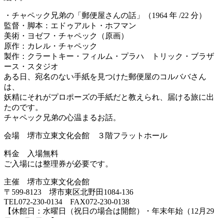
・チャペック兄弟の「郵便屋さんの話」（1964 年 /22 分）
監督・脚本：エドゥアルト・ホフマン
美術・ヨゼフ・チャペック（原画）
原作：カレル・チャペック
製作：クラートキー・フィルム・プラハ トリック・ブラザ
ース・スタジオ
ある日、宛名のない手紙を見つけた郵便屋のコルババさん
は、
妖精にそれがプロポーズの手紙だと教えられ、届ける旅に出
たのです。
チャペック兄弟の心温まるお話。
会場 堺市立東文化会館 ３階フラットホール
料金 入場無料
ご入場には整理券が必要です。
主催 堺市立東文化会館
〒599-8123 堺市東区北野田1084-136
TEL072-230-0134 FAX072-230-0138
【休館日：水曜日（祝日の場合は開館）・年末年始（12月29