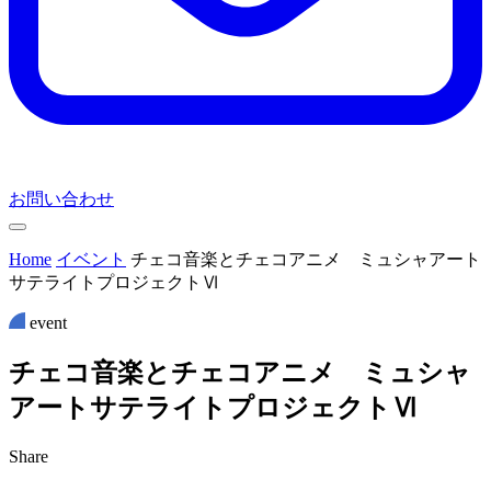
お問い合わせ
Home
イベント
チェコ音楽とチェコアニメ ミュシャアート
サテライトプロジェクトⅥ
event
チ
ェ
コ
音
楽
と
チ
ェ
コ
ア
ニ
メ
ミ
ュ
シ
ャ
ア
ー
ト
サ
テ
ラ
イ
ト
プ
ロ
ジ
ェ
ク
ト
Ⅵ
Share