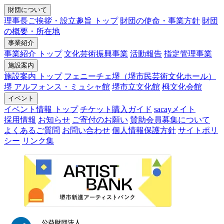
財団について
理事長ご挨拶・設立趣旨 トップ
財団の使命・事業方針
財団
の概要・所在地
事業紹介
事業紹介 トップ
文化芸術振興事業
活動報告
指定管理事業
施設案内
施設案内 トップ
フェニーチェ堺（堺市民芸術文化ホール）
堺 アルフォンス・ミュシャ館
堺市立文化館
栂文化会館
イベント
イベント情報 トップ
チケット購入ガイド
sacayメイト
採用情報
お知らせ
ご寄付のお願い
賛助会員募集について
よくあるご質問
お問い合わせ
個人情報保護方針
サイトポリ
シー
リンク集