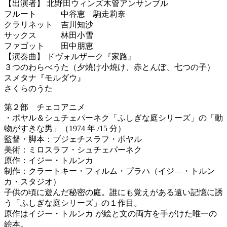
【出演者】 北野田ウィンズ木管アンサンブル
フルート 中谷恵 駒走莉奈
クラリネット 吉川知沙
サックス 林田小雪
ファゴット 田中朋恵
【演奏曲】 ドヴォルザーク『家路』
３つのわらべうた（夕焼け小焼け、赤とんぼ、七つの子）
スメタナ『モルダウ』
さくらのうた
第２部 チェコアニメ
・ポヤル＆シュチェパーネク「ふしぎな庭シリーズ」の「動
物がすきな男」（1974 年 /15 分）
監督・脚本：ブジェチスラフ・ポヤル
美術：ミロスラフ・シュチェパーネク
原作：イジー・トルンカ
制作：クラートキー・フィルム・プラハ（イジ―・トルン
カ・スタジオ）
子供の頃に遊んだ秘密の庭。誰にも覚えがある遠い記憶に誘
う「ふしぎな庭シリーズ」の１作目。
原作はイジー・トルンカ が絵と文の両方を手がけた唯一の
絵本。