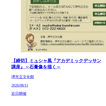
【締切】ミュシャ風『アカデミックデッサン
講座』～石膏像を描く～
堺市立文化館
2026/08/11
近日開催