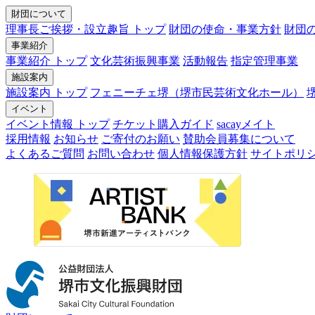
財団について
理事長ご挨拶・設立趣旨 トップ
財団の使命・事業方針
財団
事業紹介
事業紹介 トップ
文化芸術振興事業
活動報告
指定管理事業
施設案内
施設案内 トップ
フェニーチェ堺（堺市民芸術文化ホール）
イベント
イベント情報 トップ
チケット購入ガイド
sacayメイト
採用情報
お知らせ
ご寄付のお願い
賛助会員募集について
よくあるご質問
お問い合わせ
個人情報保護方針
サイトポリ