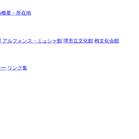
の概要・所在地
堺 アルフォンス・ミュシャ館
堺市立文化館
栂文化会館
シー
リンク集