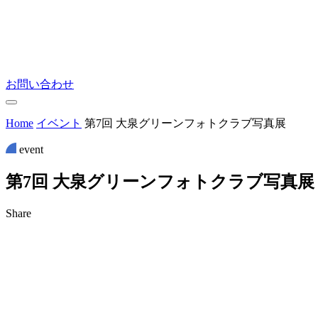
お問い合わせ
Home
イベント
第7回 大泉グリーンフォトクラブ写真展
event
第
7
回
大
泉
グ
リ
ー
ン
フ
ォ
ト
ク
ラ
ブ
写
真
展
Share