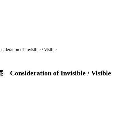
of Invisible / Visible
察
C
o
n
s
i
d
e
r
a
t
i
o
n
o
f
I
n
v
i
s
i
b
l
e
/
V
i
s
i
b
l
e