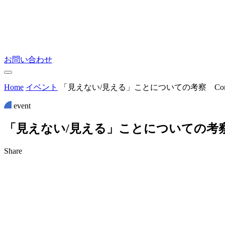
お問い合わせ
Home
イベント
「見えない/見える」ことについての考察 Consideration 
event
「
見
え
な
い
/
見
え
る
」
こ
と
に
つ
い
て
の
考
Share