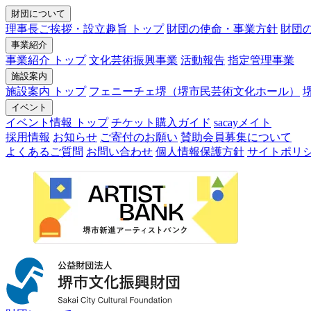
財団について
理事長ご挨拶・設立趣旨 トップ
財団の使命・事業方針
財団
事業紹介
事業紹介 トップ
文化芸術振興事業
活動報告
指定管理事業
施設案内
施設案内 トップ
フェニーチェ堺（堺市民芸術文化ホール）
イベント
イベント情報 トップ
チケット購入ガイド
sacayメイト
採用情報
お知らせ
ご寄付のお願い
賛助会員募集について
よくあるご質問
お問い合わせ
個人情報保護方針
サイトポリ