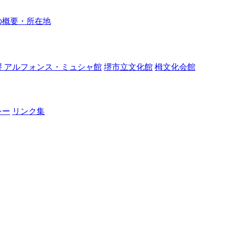
の概要・所在地
堺 アルフォンス・ミュシャ館
堺市立文化館
栂文化会館
シー
リンク集