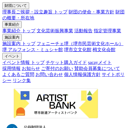
財団について
理事長ご挨拶・設立趣旨 トップ
財団の使命・事業方針
財団
の概要・所在地
事業紹介
事業紹介 トップ
文化芸術振興事業
活動報告
指定管理事業
施設案内
施設案内 トップ
フェニーチェ堺（堺市民芸術文化ホール）
堺 アルフォンス・ミュシャ館
堺市立文化館
栂文化会館
イベント
イベント情報 トップ
チケット購入ガイド
sacayメイト
採用情報
お知らせ
ご寄付のお願い
賛助会員募集について
よくあるご質問
お問い合わせ
個人情報保護方針
サイトポリ
シー
リンク集