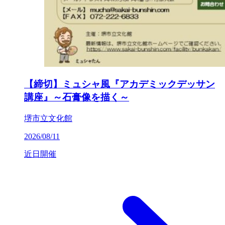
【締切】ミュシャ風『アカデミックデッサン
講座』～石膏像を描く～
堺市立文化館
2026/08/11
近日開催