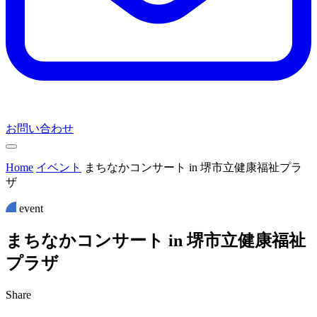
お問い合わせ
Home
イベント
まちなかコンサート in 堺市立健康福祉プラ
ザ
event
ま
ち
な
か
コ
ン
サ
ー
ト
i
n
堺
市
立
健
康
福
祉
プ
ラ
ザ
Share