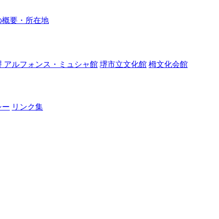
の概要・所在地
堺 アルフォンス・ミュシャ館
堺市立文化館
栂文化会館
シー
リンク集