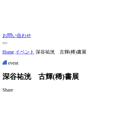
お問い合わせ
Home
イベント
深谷祐洸 古輝(稀)書展
event
深
谷
祐
洸
古
輝
(
稀
)
書
展
Share