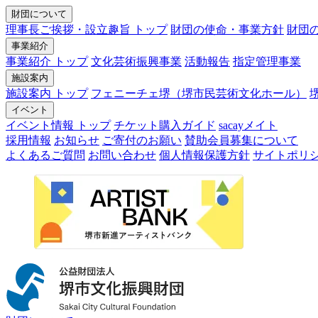
財団について
理事長ご挨拶・設立趣旨 トップ
財団の使命・事業方針
財団
事業紹介
事業紹介 トップ
文化芸術振興事業
活動報告
指定管理事業
施設案内
施設案内 トップ
フェニーチェ堺（堺市民芸術文化ホール）
イベント
イベント情報 トップ
チケット購入ガイド
sacayメイト
採用情報
お知らせ
ご寄付のお願い
賛助会員募集について
よくあるご質問
お問い合わせ
個人情報保護方針
サイトポリ