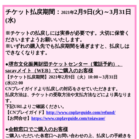
チケット払戻期間：
2月9日(火)～3月31日
2021年
(水)
※チケットの払戻しには実券が必要です。大切に保管く
ださいますようお願いいたします。
※いずれの購入先でも払戻期間を過ぎますと、払戻しは
できなくなります。
●
堺市文化振興財団チケットセンター（電話予約）、
sacayメイト（WEB）でご購入のお客様
【チケット払戻期間】2021年2月9日（火）10:00～3月31日
(水)22:00
CNプレイガイドより払戻しの対応をさせていただきます。
払戻方法は、チケットの受取方法や支払方法などにより異なりま
す。
下記URLよりご確認ください。
【CNプレイガイド】
http://www.cnplayguide.com/refund/
【お問合せ】
https://www.cnplayguide.com/toiawase/
●
会館窓口でご購入のお客様
ご購入いただいた各窓口へお問い合わせの上、払戻しの手続きを