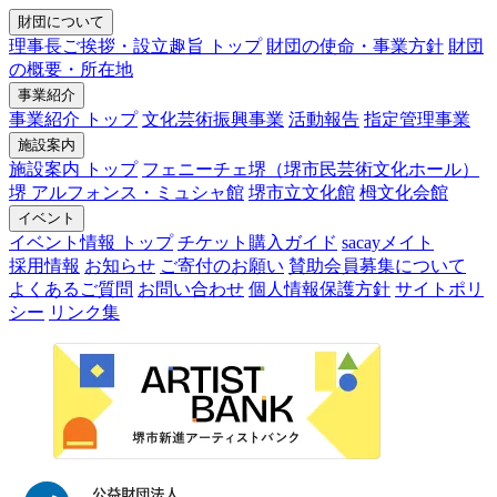
財団について
理事長ご挨拶・設立趣旨 トップ
財団の使命・事業方針
財団
の概要・所在地
事業紹介
事業紹介 トップ
文化芸術振興事業
活動報告
指定管理事業
施設案内
施設案内 トップ
フェニーチェ堺（堺市民芸術文化ホール）
堺 アルフォンス・ミュシャ館
堺市立文化館
栂文化会館
イベント
イベント情報 トップ
チケット購入ガイド
sacayメイト
採用情報
お知らせ
ご寄付のお願い
賛助会員募集について
よくあるご質問
お問い合わせ
個人情報保護方針
サイトポリ
シー
リンク集