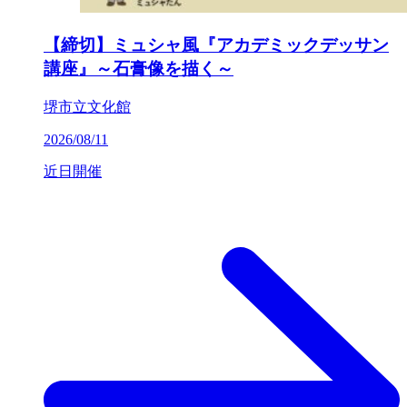
【締切】ミュシャ風『アカデミックデッサン
講座』～石膏像を描く～
堺市立文化館
2026/08/11
近日開催