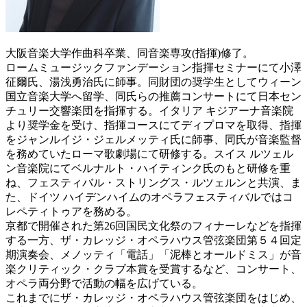
大阪音楽大学作曲科卒業、同音楽専攻(指揮)修了。
ロームミュージックファンデーション指揮セミナーにて小澤
征爾氏、湯浅勇治氏に師事。同財団の奨学生としてウィーン
国立音楽大学へ留学、同氏らの推薦コンサートにて日本セン
チュリー交響楽団を指揮する。イタリア キジアーナ音楽院
より奨学金を受け、指揮コースにてディプロマを取得、指揮
をジャンルイジ・ジェルメッティ氏に師事、同氏が音楽監督
を務めていたローマ歌劇場にて研修する。スイス ルツェル
ン音楽院にてベルナルト・ハイティンク氏のもと研修を重
ね、フェスティバル・ストリングス・ルツェルンと共演、ま
た、ドイツ ハイデンハイムのオペラフェスティバルではコ
レペティトゥアを務める。
京都で開催された第26回国民文化祭のフィナーレなどを指揮
する一方、ザ・カレッジ・オペラハウス管弦楽団第５４回定
期演奏会、メノッティ「電話」「泥棒とオールドミス」が音
楽クリティック・クラブ本賞を受賞するなど、コンサート、
オペラ両分野で活動の幅を広げている。
これまでにザ・カレッジ・オペラハウス管弦楽団をはじめ、