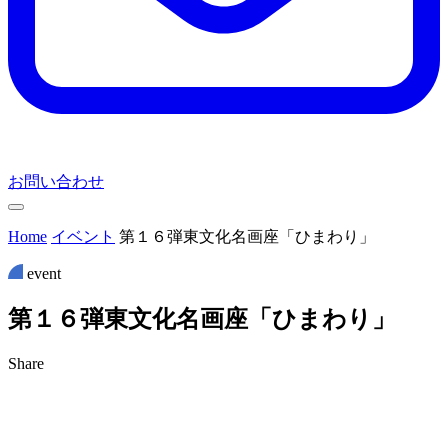
お問い合わせ
Home
イベント
第１６弾東文化名画座「ひまわり」
event
第
１
６
弾
東
文
化
名
画
座
「
ひ
ま
わ
り
」
Share