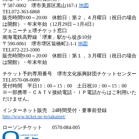
〒587-0002 堺市美原区黒山167-1
地図
TEL072-363-6868
販売時間9:00～20:00 休館日：第２，４月曜日（祝日の場合
は開館）・年末年始（12月29日～1月4日）
フェニーチェ堺チケット窓口
南海電鉄高野線「堺東」駅から徒歩10分
〒590-0061 堺市堺区翁橋町2-1-1
地図
TEL072-223-1000
販売時間9:00～20:00 休館日：第１，３月曜日（祝日の場合
は開館）・年末年始
チケット予約専用番号 堺市文化振興財団チケットセンター
TEL0570-08-0089
受付時間 平日11：00～15：00 土日祝10：00～15：00
※一部携帯・ＣＡＴＶ接続電話・ＩＰ電話からはご利用いた
だけません。
インターネット販売 24時間受付・要事前登録
http://www.ticket.ne.jp/sakainet/
ローソンチケット 0570-084-005