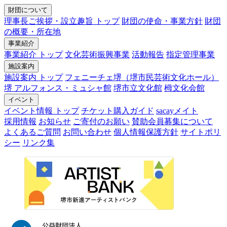
財団について
理事長ご挨拶・設立趣旨 トップ
財団の使命・事業方針
財団
の概要・所在地
事業紹介
事業紹介 トップ
文化芸術振興事業
活動報告
指定管理事業
施設案内
施設案内 トップ
フェニーチェ堺（堺市民芸術文化ホール）
堺 アルフォンス・ミュシャ館
堺市立文化館
栂文化会館
イベント
イベント情報 トップ
チケット購入ガイド
sacayメイト
採用情報
お知らせ
ご寄付のお願い
賛助会員募集について
よくあるご質問
お問い合わせ
個人情報保護方針
サイトポリ
シー
リンク集