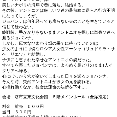
美しいナポリの海岸で恋に落ち、結婚する。
その後、アントニオは厳しいソ連の最前線に送られ行方不明
になってしまうが、
ジョバンナは何年経っても戻らない夫のことを生きていると
信じて疑わない。
終戦後、手がかりもないままアントニオを探しに単身ソ連へ
渡るジョバンナ。
しかし、広大なひまわり畑の果てに待っていたのは、
少女のように可憐なロシア人女性マーシャ（リュドミラ・サ
ベーリエワ）と結婚し、
子供にも恵まれた幸せなアントニオの姿だった。
すべてを察したジョバンナは、よろめく足どりのまま1人イ
タリアへ帰る。
心にぽっかり穴が空いてしまった日々を送るジョバンナ。
そんな時、突然アントニオが彼女の元を訪れる。
心揺れ動くなか、彼女は運命の決断を下す…。
会場 堺市立東文化会館 ５階メインホール（全席指定）
料金 前売 ５００円
当日 ６００円