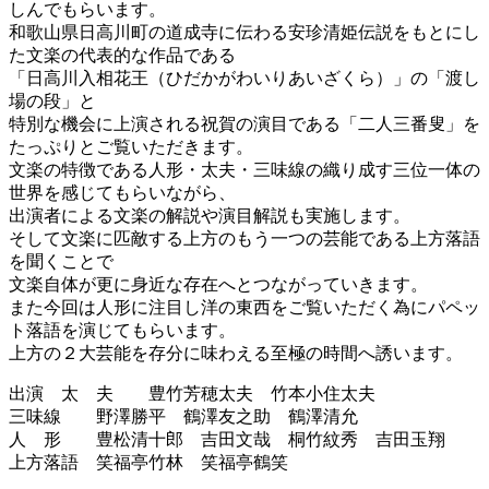
しんでもらいます。
和歌山県日高川町の道成寺に伝わる安珍清姫伝説をもとにし
た文楽の代表的な作品である
「日高川入相花王（ひだかがわいりあいざくら）」の「渡し
場の段」と
特別な機会に上演される祝賀の演目である「二人三番叟」を
たっぷりとご覧いただきます。
文楽の特徴である人形・太夫・三味線の織り成す三位一体の
世界を感じてもらいながら、
出演者による文楽の解説や演目解説も実施します。
そして文楽に匹敵する上方のもう一つの芸能である上方落語
を聞くことで
文楽自体が更に身近な存在へとつながっていきます。
また今回は人形に注目し洋の東西をご覧いただく為にパペッ
ト落語を演じてもらいます。
上方の２大芸能を存分に味わえる至極の時間へ誘います。
出演 太 夫 豊竹芳穂太夫 竹本小住太夫
三味線 野澤勝平 鶴澤友之助 鶴澤清允
人 形 豊松清十郎 吉田文哉 桐竹紋秀 吉田玉翔
上方落語 笑福亭竹林 笑福亭鶴笑