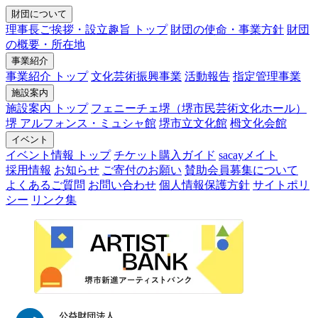
財団について
理事長ご挨拶・設立趣旨 トップ
財団の使命・事業方針
財団
の概要・所在地
事業紹介
事業紹介 トップ
文化芸術振興事業
活動報告
指定管理事業
施設案内
施設案内 トップ
フェニーチェ堺（堺市民芸術文化ホール）
堺 アルフォンス・ミュシャ館
堺市立文化館
栂文化会館
イベント
イベント情報 トップ
チケット購入ガイド
sacayメイト
採用情報
お知らせ
ご寄付のお願い
賛助会員募集について
よくあるご質問
お問い合わせ
個人情報保護方針
サイトポリ
シー
リンク集