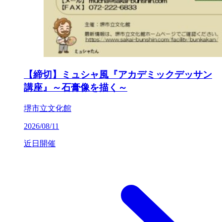
【締切】ミュシャ風『アカデミックデッサン
講座』～石膏像を描く～
堺市立文化館
2026/08/11
近日開催