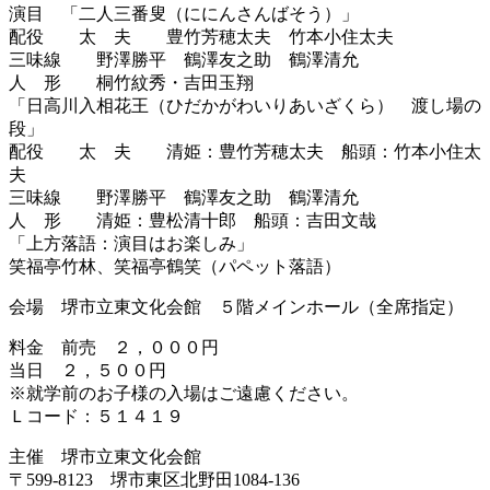
演目 「二人三番叟（ににんさんばそう）」
配役 太 夫 豊竹芳穂太夫 竹本小住太夫
三味線 野澤勝平 鶴澤友之助 鶴澤清允
人 形 桐竹紋秀・吉田玉翔
「日高川入相花王（ひだかがわいりあいざくら） 渡し場の
段」
配役 太 夫 清姫：豊竹芳穂太夫 船頭：竹本小住太
夫
三味線 野澤勝平 鶴澤友之助 鶴澤清允
人 形 清姫：豊松清十郎 船頭：吉田文哉
「上方落語：演目はお楽しみ」
笑福亭竹林、笑福亭鶴笑（パペット落語）
会場 堺市立東文化会館 ５階メインホール（全席指定）
料金 前売 ２，０００円
当日 ２，５００円
※就学前のお子様の入場はご遠慮ください。
Ｌコード：５１４１９
主催 堺市立東文化会館
〒599-8123 堺市東区北野田1084-136