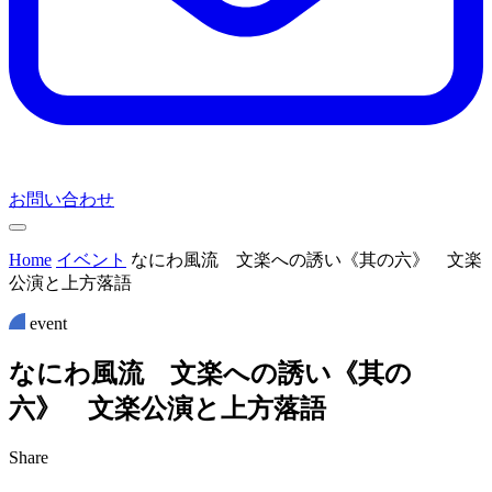
お問い合わせ
Home
イベント
なにわ風流 文楽への誘い《其の六》 文楽
公演と上方落語
event
な
に
わ
風
流
文
楽
へ
の
誘
い
《
其
の
六
》
文
楽
公
演
と
上
方
落
語
Share