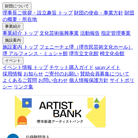
財団について
理事長ご挨拶・設立趣旨 トップ
財団の使命・事業方針
財団
の概要・所在地
事業紹介
事業紹介 トップ
文化芸術振興事業
活動報告
指定管理事業
施設案内
施設案内 トップ
フェニーチェ堺（堺市民芸術文化ホール）
堺 アルフォンス・ミュシャ館
堺市立文化館
栂文化会館
イベント
イベント情報 トップ
チケット購入ガイド
sacayメイト
採用情報
お知らせ
ご寄付のお願い
賛助会員募集について
よくあるご質問
お問い合わせ
個人情報保護方針
サイトポリ
シー
リンク集