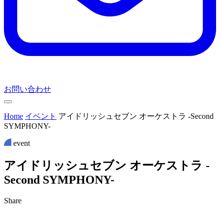
お問い合わせ
Home
イベント
アイドリッシュセブン オーケストラ -Second
SYMPHONY-
event
ア
イ
ド
リ
ッ
シ
ュ
セ
ブ
ン
オ
ー
ケ
ス
ト
ラ
-
S
e
c
o
n
d
S
Y
M
P
H
O
N
Y
-
Share