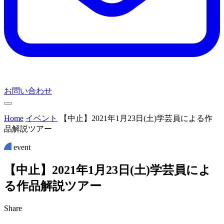
お問い合わせ
Home
イベント
【中止】2021年1月23日(土)学芸員による作
品解説ツアー
event
【
中
止
】
2
0
2
1
年
1
月
2
3
日
(
土
)
学
芸
員
に
よ
る
作
品
解
説
ツ
ア
ー
Share