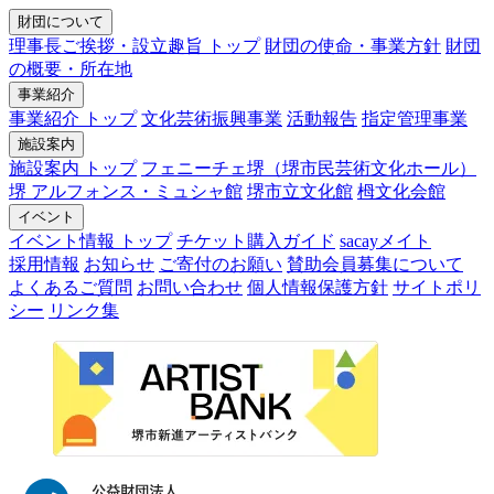
財団について
理事長ご挨拶・設立趣旨 トップ
財団の使命・事業方針
財団
の概要・所在地
事業紹介
事業紹介 トップ
文化芸術振興事業
活動報告
指定管理事業
施設案内
施設案内 トップ
フェニーチェ堺（堺市民芸術文化ホール）
堺 アルフォンス・ミュシャ館
堺市立文化館
栂文化会館
イベント
イベント情報 トップ
チケット購入ガイド
sacayメイト
採用情報
お知らせ
ご寄付のお願い
賛助会員募集について
よくあるご質問
お問い合わせ
個人情報保護方針
サイトポリ
シー
リンク集