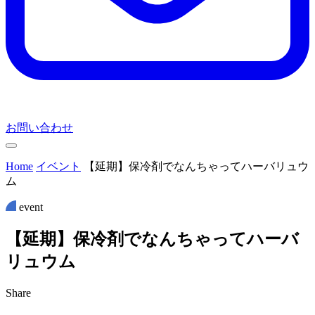
お問い合わせ
Home
イベント
【延期】保冷剤でなんちゃってハーバリュウ
ム
event
【
延
期
】
保
冷
剤
で
な
ん
ち
ゃ
っ
て
ハ
ー
バ
リ
ュ
ウ
ム
Share