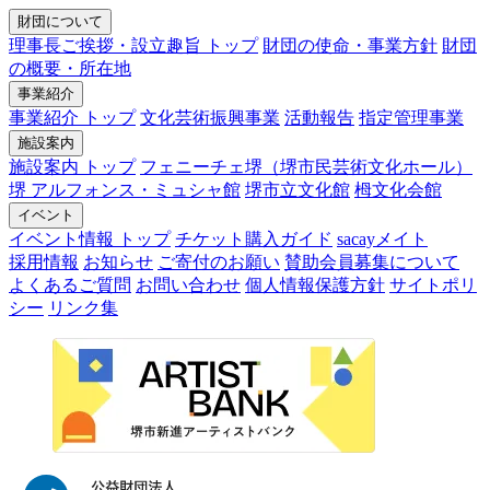
財団について
理事長ご挨拶・設立趣旨 トップ
財団の使命・事業方針
財団
の概要・所在地
事業紹介
事業紹介 トップ
文化芸術振興事業
活動報告
指定管理事業
施設案内
施設案内 トップ
フェニーチェ堺（堺市民芸術文化ホール）
堺 アルフォンス・ミュシャ館
堺市立文化館
栂文化会館
イベント
イベント情報 トップ
チケット購入ガイド
sacayメイト
採用情報
お知らせ
ご寄付のお願い
賛助会員募集について
よくあるご質問
お問い合わせ
個人情報保護方針
サイトポリ
シー
リンク集