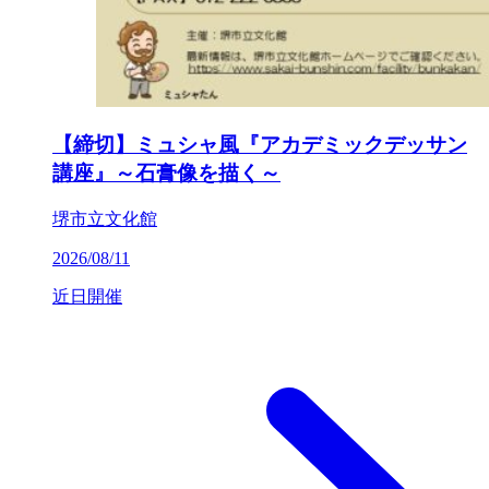
【締切】ミュシャ風『アカデミックデッサン
講座』～石膏像を描く～
堺市立文化館
2026/08/11
近日開催