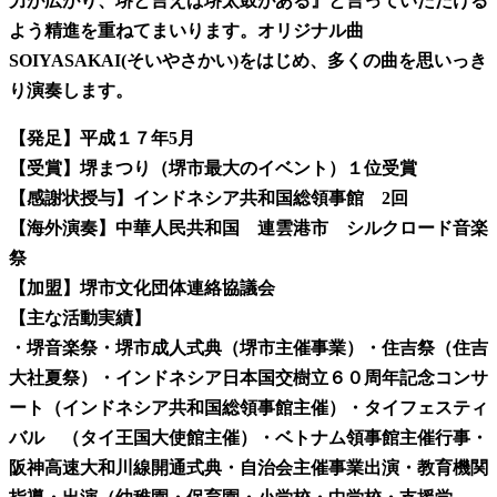
力が広がり、堺と言えば堺太鼓がある』と言っていただける
よう精進を重ねてまいります。オリジナル曲
SOIYASAKAI(
そいやさかい
)
をはじめ、多くの曲を思いっき
り演奏します。
【発足】平成１７年
5
月
【受賞】堺まつり（堺市最大のイベント）１位受賞
【感謝状授与】インドネシア共和国総領事館
2
回
【海外演奏】中華人民共和国 連雲港市 シルクロード音楽
祭
【加盟】堺市文化団体連絡協議会
【主な活動実績】
・堺音楽祭
・堺市成人式典（堺市主催事業）
・住吉祭（住吉
大社夏祭）
・インドネシア日本国交樹立６０周年記念コンサ
ート（インドネシア共和国総領事館主催）
・タイフェスティ
バル （タイ王国大使館主催）
・ベトナム領事館主催行事
・
阪神高速大和川線開通式典
・自治会主催事業出演
・教育機関