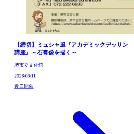
【締切】ミュシャ風『アカデミックデッサン
講座』～石膏像を描く～
堺市立文化館
2026/08/11
近日開催