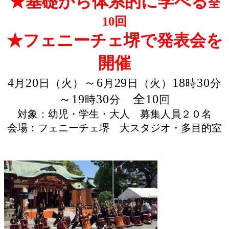
★基礎から体系的に学べる
全
10
回
★フェニーチェ堺で発表会を
開催
4
20
～
6
29
18
30
月
日（火）
月
日（火）
時
分
～
19
30
全
10
時
分
回
対象：幼児・学生・大人 募集人員２０名
会場：フェニーチェ堺 大スタジオ・多目的室