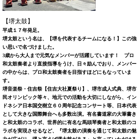
【堺太鼓】
平成１７年発足。
堺太鼓という名は、【堺を代表するチームになる！】この強
い思いで名づけました。
3
歳から大人まで元気なメンバーが活躍しています！ プロ
和太鼓奏者より直接指導をうけ、日々励んでおり、メンバー
の中からは、プロ和太鼓奏者を目指すほどにもなっていま
す。
堺音楽祭・住吉祭【住吉大社夏祭り】、堺市成人式典、堺市
民オリンピック等々、地元での活動を大切にしながら、イン
ドネシア日本国交樹立６０周年記念コンサート等、
日本代表
として大きな国際舞台へも多数出演。
有名書道家の大筆書き
と和太鼓のコラボ、世界的に有名な馬頭琴奏者と和太鼓のコ
ラボを実現させるなど、『堺太鼓の演奏を通じて和太鼓の魅