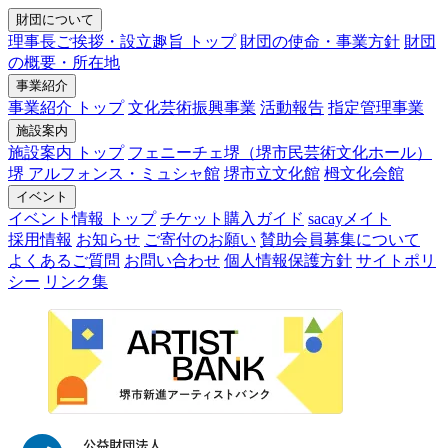
財団について
理事長ご挨拶・設立趣旨 トップ
財団の使命・事業方針
財団
の概要・所在地
事業紹介
事業紹介 トップ
文化芸術振興事業
活動報告
指定管理事業
施設案内
施設案内 トップ
フェニーチェ堺（堺市民芸術文化ホール）
堺 アルフォンス・ミュシャ館
堺市立文化館
栂文化会館
イベント
イベント情報 トップ
チケット購入ガイド
sacayメイト
採用情報
お知らせ
ご寄付のお願い
賛助会員募集について
よくあるご質問
お問い合わせ
個人情報保護方針
サイトポリ
シー
リンク集