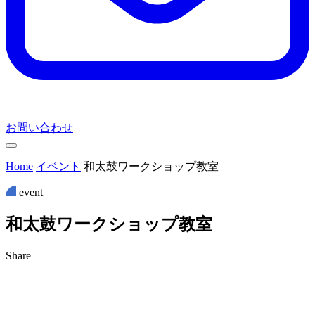
お問い合わせ
Home
イベント
和太鼓ワークショップ教室
event
和
太
鼓
ワ
ー
ク
シ
ョ
ッ
プ
教
室
Share