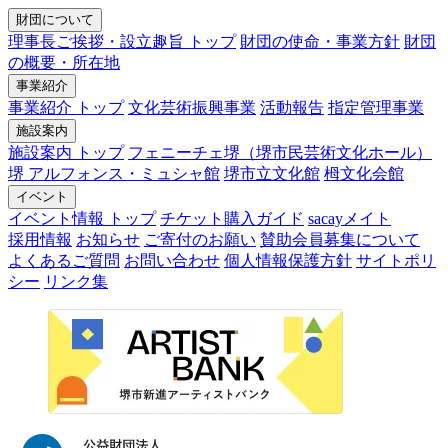
財団について
理事長ご挨拶・設立趣旨 トップ
財団の使命・事業方針
財団
の概要・所在地
事業紹介
事業紹介 トップ
文化芸術振興事業
活動報告
指定管理事業
施設案内
施設案内 トップ
フェニーチェ堺（堺市民芸術文化ホール）
堺 アルフォンス・ミュシャ館
堺市立文化館
栂文化会館
イベント
イベント情報 トップ
チケット購入ガイド
sacayメイト
採用情報
お知らせ
ご寄付のお願い
賛助会員募集について
よくあるご質問
お問い合わせ
個人情報保護方針
サイトポリ
シー
リンク集