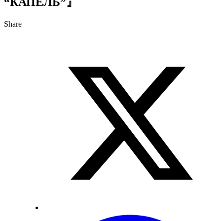
“
К
А
П
Е
Л
Ь
”
』
Share