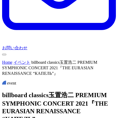
お問い合わせ
Home
イベント
billboard classics⽟置浩⼆ PREMIUM
SYMPHONIC CONCERT 2021『THE EURASIAN
RENAISSANCE “КАПЕЛЬ”』
event
b
i
l
l
b
o
a
r
d
c
l
a
s
s
i
c
s
⽟
置
浩
⼆
P
R
E
M
I
U
M
S
Y
M
P
H
O
N
I
C
C
O
N
C
E
R
T
2
0
2
1
『
T
H
E
E
U
R
A
S
I
A
N
R
E
N
A
I
S
S
A
N
C
E