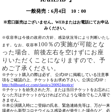
一般発売：6月4日 10：00
※窓口販売はございません。WEBまたはお電話にてお申込
みください。
※収容率は今後の政府の⽅針、感染状況等により判断いたし
100
％の実施が可能とな
ます。なお、収容率
った場合、前後左右を空けずにお座
りいただくことになりますので、予
めご了承ください。
※チケット購⼊の際は必ず、 公式HP に掲載している注意事
項をご確認の上、チケットをお求め下さい。公演公式HP：
http://billboard-cc.com/classics/200924notice/
※チケットを紛失された⽅、または当⽇チケットをお忘れに
なった⽅はチケットがなければどのような場合でもご⼊場で
きません。
※本公演購⼊時にご登録の⽒名、緊急連絡先等は、万が⼀来
場者から新型コロナウイルス感染者が発⽣した場合など、必