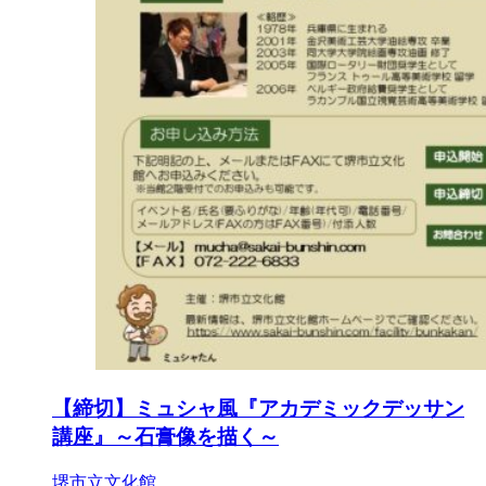
【締切】ミュシャ風『アカデミックデッサン
講座』～石膏像を描く～
堺市立文化館