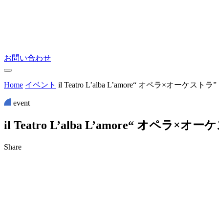
お問い合わせ
Home
イベント
il Teatro L’alba L’amore“ オペラ×オーケストラ”
event
i
l
T
e
a
t
r
o
L
’
a
l
b
a
L
’
a
m
o
r
e
“
オ
ペ
ラ
×
オ
ー
ケ
Share