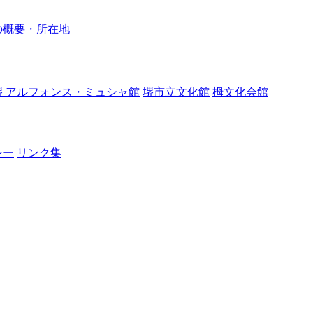
の概要・所在地
堺 アルフォンス・ミュシャ館
堺市立文化館
栂文化会館
シー
リンク集