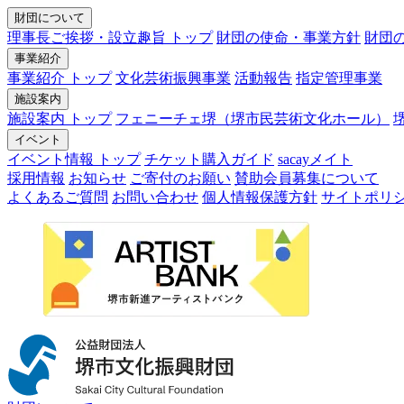
財団について
理事長ご挨拶・設立趣旨 トップ
財団の使命・事業方針
財団
事業紹介
事業紹介 トップ
文化芸術振興事業
活動報告
指定管理事業
施設案内
施設案内 トップ
フェニーチェ堺（堺市民芸術文化ホール）
イベント
イベント情報 トップ
チケット購入ガイド
sacayメイト
採用情報
お知らせ
ご寄付のお願い
賛助会員募集について
よくあるご質問
お問い合わせ
個人情報保護方針
サイトポリ