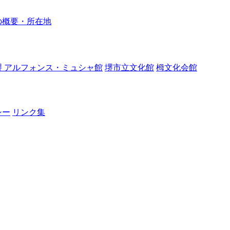
の概要・所在地
堺 アルフォンス・ミュシャ館
堺市立文化館
栂文化会館
シー
リンク集