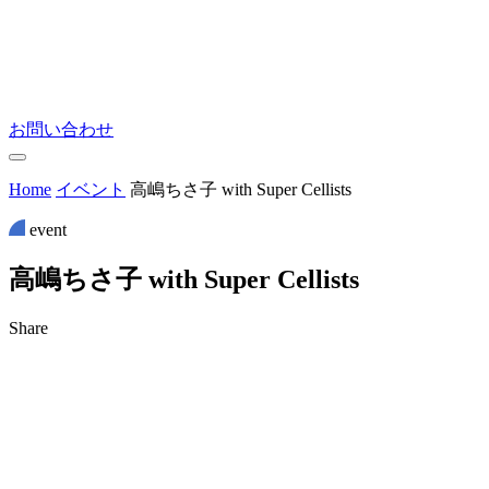
お問い合わせ
Home
イベント
高嶋ちさ子 with Super Cellists
event
高
嶋
ち
さ
子
w
i
t
h
S
u
p
e
r
C
e
l
l
i
s
t
s
Share