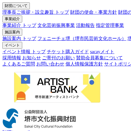
財団について
理事長ご挨拶・設立趣旨 トップ
財団の使命・事業方針
財団
事業紹介
事業紹介 トップ
文化芸術振興事業
活動報告
指定管理事業
施設案内
施設案内 トップ
フェニーチェ堺（堺市民芸術文化ホール）
イベント
イベント情報 トップ
チケット購入ガイド
sacayメイト
採用情報
お知らせ
ご寄付のお願い
賛助会員募集について
よくあるご質問
お問い合わせ
個人情報保護方針
サイトポリ