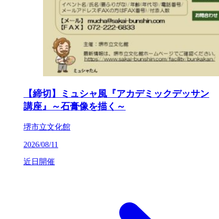
【締切】ミュシャ風『アカデミックデッサン
講座』～石膏像を描く～
堺市立文化館
2026/08/11
近日開催