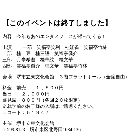
【このイベントは終了しました】
内容 今年もあのエンタメフェスが帰ってくる！
出演 一部 笑福亭笑利 桂紅雀 笑福亭竹林
二部 桂二豆 桂三語 笑福亭喬介
三部 月亭希遊 桂華紋 桂文華
四部 笑福亭喬介 桂文華 笑福亭竹林
会場 堺市立東文化会館 ３階フラットホール（全席自由）
料金 前売 １，５００円
当日 ２，０００円
幕見席 ８００円（各回２０枚限定）
※就学前のお子様の入場はご遠慮ください。
Ｌコード：５１９４７
主催 堺市立東文化会館
〒599-8123 堺市東区北野田1084-136