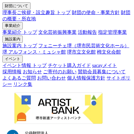
財団について
理事長ご挨拶・設立趣旨 トップ
財団の使命・事業方針
財団
の概要・所在地
事業紹介
事業紹介 トップ
文化芸術振興事業
活動報告
指定管理事業
施設案内
施設案内 トップ
フェニーチェ堺（堺市民芸術文化ホール）
堺 アルフォンス・ミュシャ館
堺市立文化館
栂文化会館
イベント
イベント情報 トップ
チケット購入ガイド
sacayメイト
採用情報
お知らせ
ご寄付のお願い
賛助会員募集について
よくあるご質問
お問い合わせ
個人情報保護方針
サイトポリ
シー
リンク集