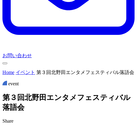
お問い合わせ
Home
イベント
第３回北野田エンタメフェスティバル落語会
event
第
３
回
北
野
田
エ
ン
タ
メ
フ
ェ
ス
テ
ィ
バ
ル
落
語
会
Share