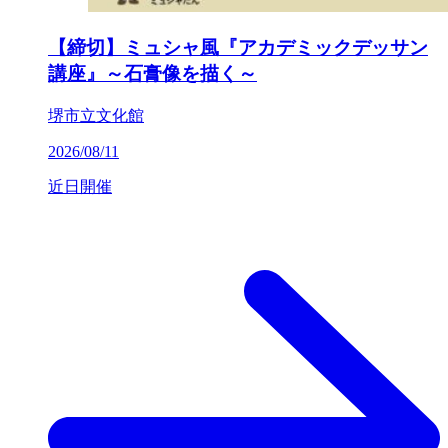
【締切】ミュシャ風『アカデミックデッサン
講座』～石膏像を描く～
堺市立文化館
2026/08/11
近日開催