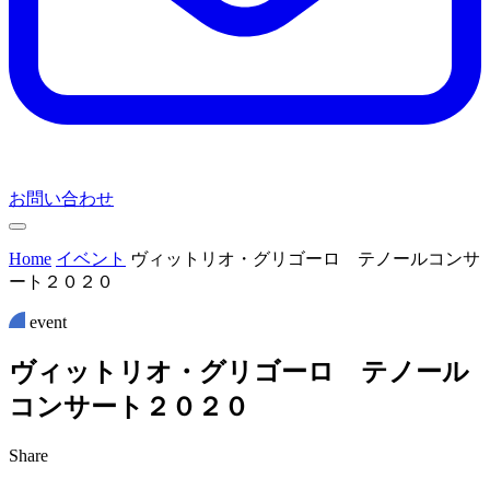
お問い合わせ
Home
イベント
ヴィットリオ・グリゴーロ テノールコンサ
ート２０２０
event
ヴ
ィ
ッ
ト
リ
オ
・
グ
リ
ゴ
ー
ロ
テ
ノ
ー
ル
コ
ン
サ
ー
ト
２
０
２
０
Share