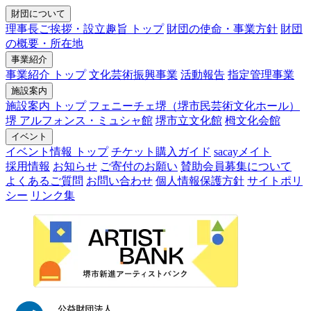
財団について
理事長ご挨拶・設立趣旨 トップ
財団の使命・事業方針
財団
の概要・所在地
事業紹介
事業紹介 トップ
文化芸術振興事業
活動報告
指定管理事業
施設案内
施設案内 トップ
フェニーチェ堺（堺市民芸術文化ホール）
堺 アルフォンス・ミュシャ館
堺市立文化館
栂文化会館
イベント
イベント情報 トップ
チケット購入ガイド
sacayメイト
採用情報
お知らせ
ご寄付のお願い
賛助会員募集について
よくあるご質問
お問い合わせ
個人情報保護方針
サイトポリ
シー
リンク集