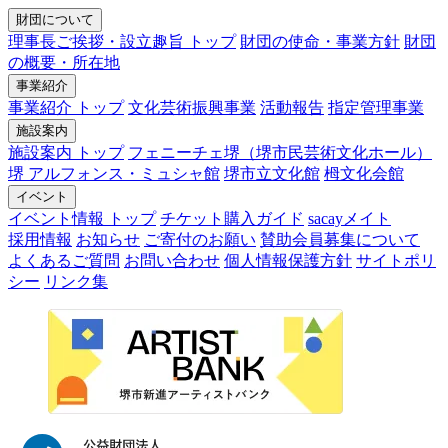
財団について
理事長ご挨拶・設立趣旨 トップ
財団の使命・事業方針
財団
の概要・所在地
事業紹介
事業紹介 トップ
文化芸術振興事業
活動報告
指定管理事業
施設案内
施設案内 トップ
フェニーチェ堺（堺市民芸術文化ホール）
堺 アルフォンス・ミュシャ館
堺市立文化館
栂文化会館
イベント
イベント情報 トップ
チケット購入ガイド
sacayメイト
採用情報
お知らせ
ご寄付のお願い
賛助会員募集について
よくあるご質問
お問い合わせ
個人情報保護方針
サイトポリ
シー
リンク集