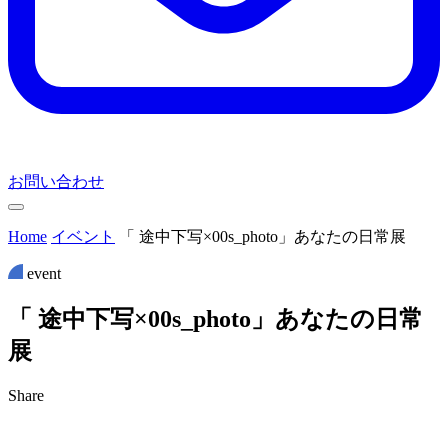
お問い合わせ
Home
イベント
「 途中下写×00s_photo」あなたの日常展
event
「
途
中
下
写
×
0
0
s
_
p
h
o
t
o
」
あ
な
た
の
日
常
展
Share