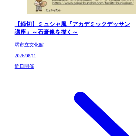
【締切】ミュシャ風『アカデミックデッサン
講座』～石膏像を描く～
堺市立文化館
2026/08/11
近日開催