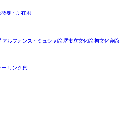
の概要・所在地
堺 アルフォンス・ミュシャ館
堺市立文化館
栂文化会館
シー
リンク集