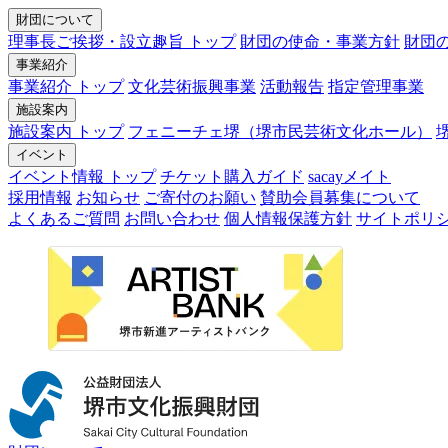
財団について
理事長ご挨拶・設立趣旨 トップ
財団の使命・事業方針
財団
事業紹介
事業紹介 トップ
文化芸術振興事業
活動報告
指定管理事業
施設案内
施設案内 トップ
フェニーチェ堺（堺市民芸術文化ホール）
イベント
イベント情報 トップ
チケット購入ガイド
sacayメイト
採用情報
お知らせ
ご寄付のお願い
賛助会員募集について
よくあるご質問
お問い合わせ
個人情報保護方針
サイトポリ