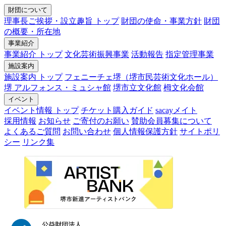
財団について
理事長ご挨拶・設立趣旨 トップ
財団の使命・事業方針
財団
の概要・所在地
事業紹介
事業紹介 トップ
文化芸術振興事業
活動報告
指定管理事業
施設案内
施設案内 トップ
フェニーチェ堺（堺市民芸術文化ホール）
堺 アルフォンス・ミュシャ館
堺市立文化館
栂文化会館
イベント
イベント情報 トップ
チケット購入ガイド
sacayメイト
採用情報
お知らせ
ご寄付のお願い
賛助会員募集について
よくあるご質問
お問い合わせ
個人情報保護方針
サイトポリ
シー
リンク集