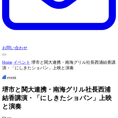
お問い合わせ
Home
イベント
堺市と関大連携・南海グリル社長西浦結香講
演・「にしきたショパン」上映と演奏
event
堺
市
と
関
大
連
携
・
南
海
グ
リ
ル
社
長
西
浦
結
香
講
演
・
「
に
し
き
た
シ
ョ
パ
ン
」
上
映
と
演
奏