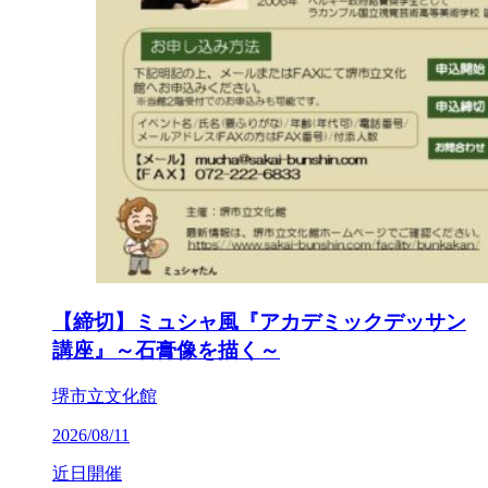
【締切】ミュシャ風『アカデミックデッサン
講座』～石膏像を描く～
堺市立文化館
2026/08/11
近日開催