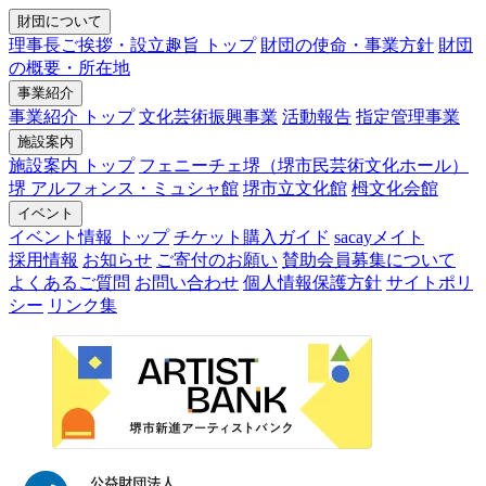
財団について
理事長ご挨拶・設立趣旨 トップ
財団の使命・事業方針
財団
の概要・所在地
事業紹介
事業紹介 トップ
文化芸術振興事業
活動報告
指定管理事業
施設案内
施設案内 トップ
フェニーチェ堺（堺市民芸術文化ホール）
堺 アルフォンス・ミュシャ館
堺市立文化館
栂文化会館
イベント
イベント情報 トップ
チケット購入ガイド
sacayメイト
採用情報
お知らせ
ご寄付のお願い
賛助会員募集について
よくあるご質問
お問い合わせ
個人情報保護方針
サイトポリ
シー
リンク集