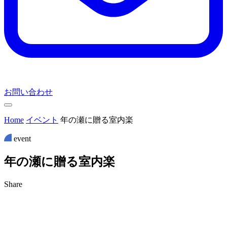
お問い合わせ
Home
イベント
年の瀬に贈る室内楽
event
年
の
瀬
に
贈
る
室
内
楽
Share