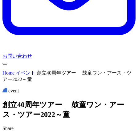
お問い合わせ
Home
イベント
創立40周年ツアー 鼓童ワン・アース・ツ
アー2022～童
event
創
立
4
0
周
年
ツ
ア
ー
鼓
童
ワ
ン
・
ア
ー
ス
・
ツ
ア
ー
2
0
2
2
～
童
Share