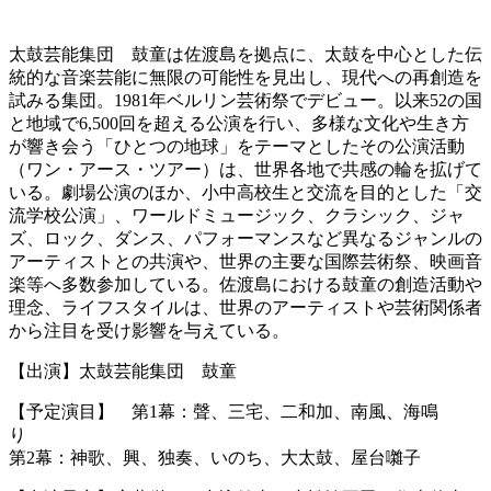
太鼓芸能集団 鼓童は佐渡島を拠点に、太鼓を中心とした伝
統的な音楽芸能に無限の可能性を見出し、現代への再創造を
試みる集団。1981年ベルリン芸術祭でデビュー。以来52の国
と地域で6,500回を超える公演を行い、多様な文化や生き方
が響き会う「ひとつの地球」をテーマとしたその公演活動
（ワン・アース・ツアー）は、世界各地で共感の輪を拡げて
いる。劇場公演のほか、小中高校生と交流を目的とした「交
流学校公演」、ワールドミュージック、クラシック、ジャ
ズ、ロック、ダンス、パフォーマンスなど異なるジャンルの
アーティストとの共演や、世界の主要な国際芸術祭、映画音
楽等へ多数参加している。佐渡島における鼓童の創造活動や
理念、ライフスタイルは、世界のアーティストや芸術関係者
から注目を受け影響を与えている。
【出演】太鼓芸能集団 鼓童
【予定演目】 第1幕：聲、三宅、二和加、南風、海鳴
第2幕：神歌、興、独奏、いのち、大太鼓、屋台囃子