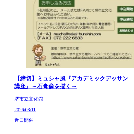
【締切】ミュシャ風『アカデミックデッサン
講座』～石膏像を描く～
堺市立文化館
2026/08/11
近日開催