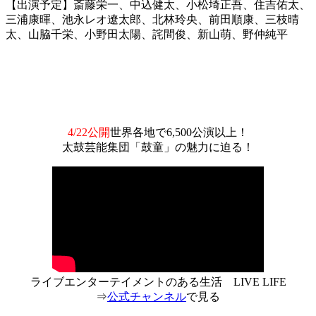
【出演予定】斎藤栄一、中込健太、小松埼正吾、住吉佑太、
三浦康暉、池永レオ遼太郎、北林玲央、前田順康、三枝晴
太、山脇千栄、小野田太陽、詫間俊、新山萌、野仲純平
4/22公開
世界各地で6,500公演以上！
太鼓芸能集団「鼓童」の魅力に迫る！
ライブエンターテイメントのある生活 LIVE LIFE
⇒
公式チャンネル
で見る