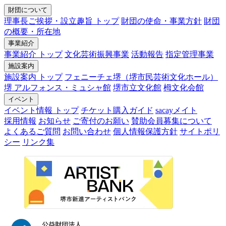
財団について
理事長ご挨拶・設立趣旨 トップ
財団の使命・事業方針
財団
の概要・所在地
事業紹介
事業紹介 トップ
文化芸術振興事業
活動報告
指定管理事業
施設案内
施設案内 トップ
フェニーチェ堺（堺市民芸術文化ホール）
堺 アルフォンス・ミュシャ館
堺市立文化館
栂文化会館
イベント
イベント情報 トップ
チケット購入ガイド
sacayメイト
採用情報
お知らせ
ご寄付のお願い
賛助会員募集について
よくあるご質問
お問い合わせ
個人情報保護方針
サイトポリ
シー
リンク集