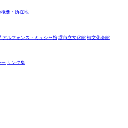
の概要・所在地
堺 アルフォンス・ミュシャ館
堺市立文化館
栂文化会館
シー
リンク集