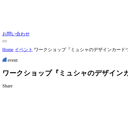
お問い合わせ
Home
イベント
ワークショップ『ミュシャのデザインカード
event
ワ
ー
ク
シ
ョ
ッ
プ
『
ミ
ュ
シ
ャ
の
デ
ザ
イ
ン
Share