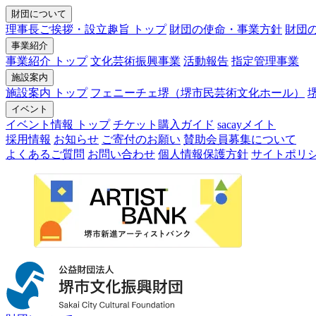
財団について
理事長ご挨拶・設立趣旨 トップ
財団の使命・事業方針
財団
事業紹介
事業紹介 トップ
文化芸術振興事業
活動報告
指定管理事業
施設案内
施設案内 トップ
フェニーチェ堺（堺市民芸術文化ホール）
イベント
イベント情報 トップ
チケット購入ガイド
sacayメイト
採用情報
お知らせ
ご寄付のお願い
賛助会員募集について
よくあるご質問
お問い合わせ
個人情報保護方針
サイトポリ