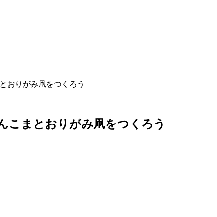
まとおりがみ凧をつくろう
ん
こ
ま
と
お
り
が
み
凧
を
つ
く
ろ
う