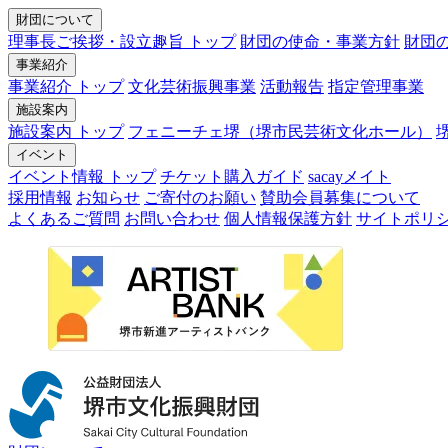
財団について
理事長ご挨拶・設立趣旨 トップ
財団の使命・事業方針
財団
事業紹介
事業紹介 トップ
文化芸術振興事業
活動報告
指定管理事業
施設案内
施設案内 トップ
フェニーチェ堺（堺市民芸術文化ホール）
イベント
イベント情報 トップ
チケット購入ガイド
sacayメイト
採用情報
お知らせ
ご寄付のお願い
賛助会員募集について
よくあるご質問
お問い合わせ
個人情報保護方針
サイトポリ