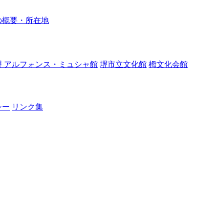
の概要・所在地
堺 アルフォンス・ミュシャ館
堺市立文化館
栂文化会館
シー
リンク集