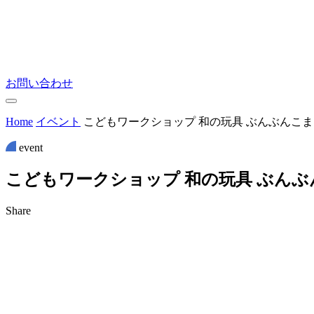
お問い合わせ
Home
イベント
こどもワークショップ 和の玩具 ぶんぶんこ
event
こ
ど
も
ワ
ー
ク
シ
ョ
ッ
プ
和
の
玩
具
ぶ
ん
ぶ
Share