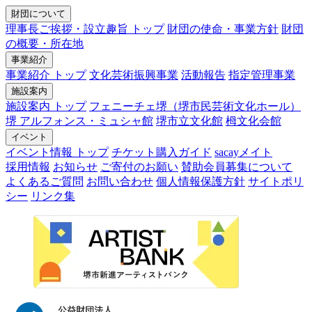
財団について
理事長ご挨拶・設立趣旨 トップ
財団の使命・事業方針
財団
の概要・所在地
事業紹介
事業紹介 トップ
文化芸術振興事業
活動報告
指定管理事業
施設案内
施設案内 トップ
フェニーチェ堺（堺市民芸術文化ホール）
堺 アルフォンス・ミュシャ館
堺市立文化館
栂文化会館
イベント
イベント情報 トップ
チケット購入ガイド
sacayメイト
採用情報
お知らせ
ご寄付のお願い
賛助会員募集について
よくあるご質問
お問い合わせ
個人情報保護方針
サイトポリ
シー
リンク集