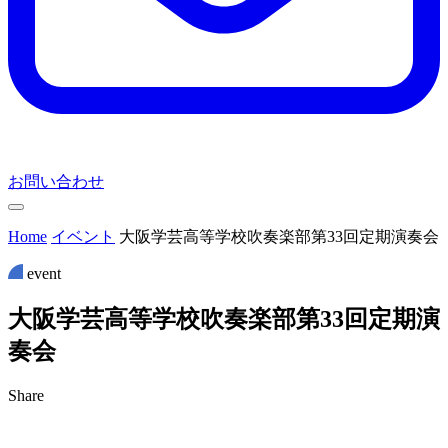
お問い合わせ
Home
イベント
大阪学芸高等学校吹奏楽部第33回定期演奏会
event
大
阪
学
芸
高
等
学
校
吹
奏
楽
部
第
3
3
回
定
期
演
奏
会
Share