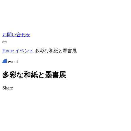
お問い合わせ
Home
イベント
多彩な和紙と墨書展
event
多
彩
な
和
紙
と
墨
書
展
Share