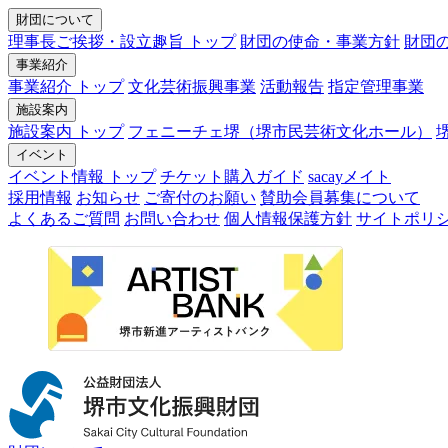
財団について
理事長ご挨拶・設立趣旨 トップ
財団の使命・事業方針
財団
事業紹介
事業紹介 トップ
文化芸術振興事業
活動報告
指定管理事業
施設案内
施設案内 トップ
フェニーチェ堺（堺市民芸術文化ホール）
イベント
イベント情報 トップ
チケット購入ガイド
sacayメイト
採用情報
お知らせ
ご寄付のお願い
賛助会員募集について
よくあるご質問
お問い合わせ
個人情報保護方針
サイトポリ