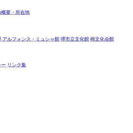
の概要・所在地
堺 アルフォンス・ミュシャ館
堺市立文化館
栂文化会館
シー
リンク集