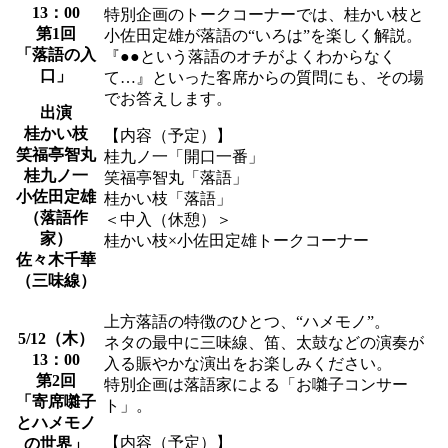
13：00
特別企画のトークコーナーでは、桂かい枝と
第1回
小佐田定雄が落語の“いろは”を楽しく解説。
「落語の入
『●●という落語のオチがよくわからなく
口」
て…』といった客席からの質問にも、その場
でお答えします。
出演
桂かい枝
【内容（予定）】
笑福亭智丸
桂九ノ一「開口一番」
桂九ノ一
笑福亭智丸「落語」
小佐田定雄
桂かい枝「落語」
（落語作
＜中入（休憩）＞
家）
桂かい枝×小佐田定雄トークコーナー
佐々木千華
（三味線）
上方落語の特徴のひとつ、“ハメモノ”。
5/12（木）
ネタの最中に三味線、笛、太鼓などの演奏が
13：00
入る賑やかな演出をお楽しみください。
第2回
特別企画は落語家による「お囃子コンサー
「寄席囃子
ト」。
とハメモノ
【内容（予定）】
の世界」