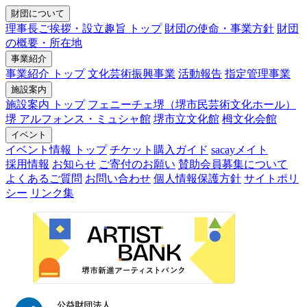
財団について
理事長ご挨拶・設立趣旨 トップ
財団の使命・事業方針
財団
の概要・所在地
事業紹介
事業紹介 トップ
文化芸術振興事業
活動報告
指定管理事業
施設案内
施設案内 トップ
フェニーチェ堺（堺市民芸術文化ホール）
堺 アルフォンス・ミュシャ館
堺市立文化館
栂文化会館
イベント
イベント情報 トップ
チケット購入ガイド
sacayメイト
採用情報
お知らせ
ご寄付のお願い
賛助会員募集について
よくあるご質問
お問い合わせ
個人情報保護方針
サイトポリ
シー
リンク集