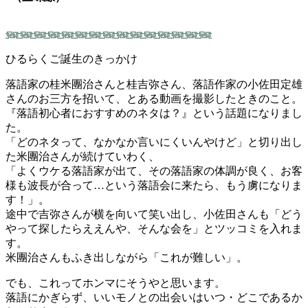
ひるらくご誕生のきっかけ
落語家の桂米團治さんと桂吉弥さん、落語作家の小佐田定雄
さんのお三方を招いて、とある動画を撮影したときのこと。
『落語初心者におすすめのネタは？』という話題になりまし
た。
「どのネタって、なかなか言いにくいんやけど」と切り出し
た米團治さんが続けていわく、
「よくウケる落語家が出て、その落語家の体調が良く、お客
様も波長が合って…という落語会に来たら、もう虜になりま
す！」。
途中で吉弥さんが横を向いて笑い出し、小佐田さんも「どう
やって探したらええんや、そんな会を」とツッコミを入れま
す。
米團治さんもふき出しながら「これが難しい」。
でも、これってホンマにそうやと思います。
落語にかぎらず、いいモノとの出会いはいつ・どこであるか