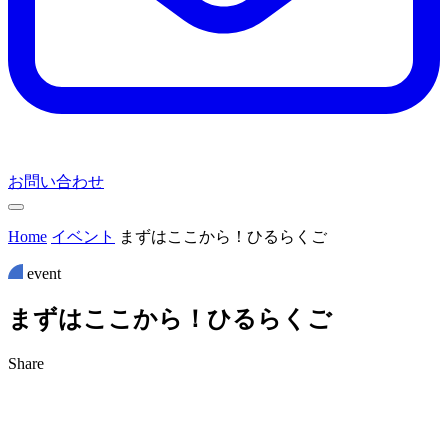
お問い合わせ
Home
イベント
まずはここから！ひるらくご
event
ま
ず
は
こ
こ
か
ら
！
ひ
る
ら
く
ご
Share