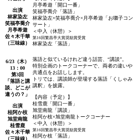
月亭希遊「開口一番」
出演
笑福亭喬介「落語」
林家染左
林家染左×笑福亭喬介×月亭希遊「お囃子コン
笑福亭喬介
サート」
月亭希遊
＜中入（休憩）＞
佐々木千華
第16回繁昌亭大賞奨励賞受賞
（三味線）
林家染左「落語」
落語と似ているけれど違う話芸、“講談”。
6/23（木）
特別企画のトークコーナーで、両者の違いや
13：00
共通点をお話しします。
第3回
トリでは、講談師が登場する落語「くしゃみ
「落語と講
講釈」を披露。
談、どこが
違うの？」
【内容（予定）】
桂雪鹿「開口一番」
出演
旭堂南龍「講談」
桂阿か枝
桂阿か枝×旭堂南龍トークコーナー
旭堂南龍
＜中入（休憩）＞
桂雪鹿
第16回繁昌亭大賞奨励賞受賞
佐々木千華
桂阿か枝「落語」
（三味線）