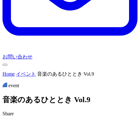
お問い合わせ
Home
イベント
音楽のあるひととき Vol.9
event
音
楽
の
あ
る
ひ
と
と
き
V
o
l
.
9
Share