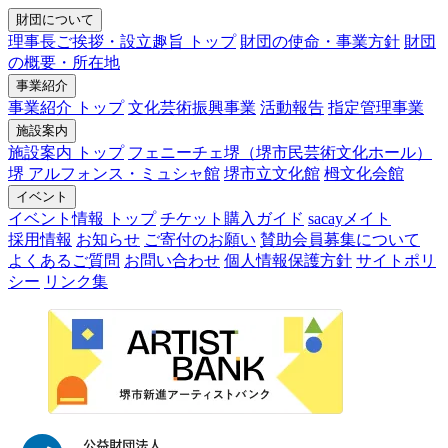
財団について
理事長ご挨拶・設立趣旨 トップ
財団の使命・事業方針
財団
の概要・所在地
事業紹介
事業紹介 トップ
文化芸術振興事業
活動報告
指定管理事業
施設案内
施設案内 トップ
フェニーチェ堺（堺市民芸術文化ホール）
堺 アルフォンス・ミュシャ館
堺市立文化館
栂文化会館
イベント
イベント情報 トップ
チケット購入ガイド
sacayメイト
採用情報
お知らせ
ご寄付のお願い
賛助会員募集について
よくあるご質問
お問い合わせ
個人情報保護方針
サイトポリ
シー
リンク集