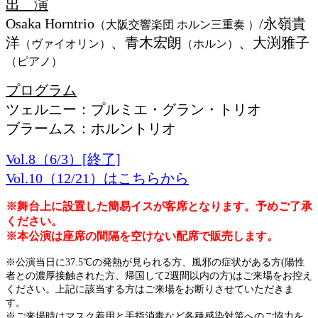
出 演
Osaka Horntrio
/永嶺貴
（大阪交響楽団 ホルン三重奏
）
洋
、青木宏朗
、大渕雅子
（ヴァイオリン）
（ホルン）
（ピアノ）
プログラム
ツェルニー：プルミエ・グラン・トリオ
ブラームス：ホルントリオ
Vol.8（6/3）[終了]
Vol.10（12/21）はこちらから
※舞台上に設置した簡易イスが客席となります。予めご了承
ください。
※本公演は座席の間隔を空けない配席で販売します。
※公演当日に37.5℃の発熱が見られる方、風邪の症状がある方(陽性
者との濃厚接触された方、帰国して2週間以内の方)はご来場をお控え
ください。上記に該当する方はご来場をお断りさせていただきま
す。
※ご来場時はマスク着用と手指消毒など各種感染対策へのご協力を