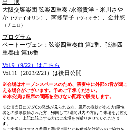
出 演
大阪交響楽団 弦楽四重奏
/永嶺貴洋・米川さや
か
、南條聖子
、金井悠
（ヴァイオリン）
（ヴィオラ）
（チェロ）
プログラム
ベートーヴェン：弦楽四重奏曲 第2番、弦楽四
重奏曲 第16番
Vol.9（9/22）はこちら
Vol.11（2023/2/21）は後日公開
※会場はオープンスペースのため、演奏中に外部の音が聞こ
える場合がございます。予めご了承ください。
※本公演は座席の間隔を空けない配席で販売します。
※公演当日に37.5℃の発熱が見られる方、風邪の症状がある方(陽性
者との濃厚接触された方、帰国して2週間以内の方)はご来場をお控え
ください。上記に該当する方はご来場をお断りさせていただきま
す。
※ご来場時はマスク着用と手指消毒など各種感染対策へのご協力を