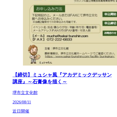
【締切】ミュシャ風『アカデミックデッサン
講座』～石膏像を描く～
堺市立文化館
2026/08/11
近日開催