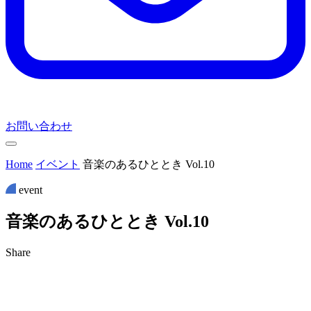
お問い合わせ
Home
イベント
音楽のあるひととき Vol.10
event
音
楽
の
あ
る
ひ
と
と
き
V
o
l
.
1
0
Share