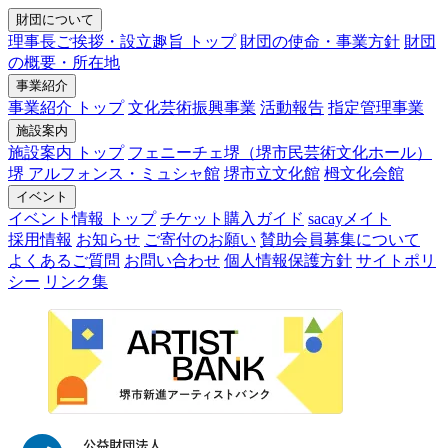
財団について
理事長ご挨拶・設立趣旨 トップ
財団の使命・事業方針
財団
の概要・所在地
事業紹介
事業紹介 トップ
文化芸術振興事業
活動報告
指定管理事業
施設案内
施設案内 トップ
フェニーチェ堺（堺市民芸術文化ホール）
堺 アルフォンス・ミュシャ館
堺市立文化館
栂文化会館
イベント
イベント情報 トップ
チケット購入ガイド
sacayメイト
採用情報
お知らせ
ご寄付のお願い
賛助会員募集について
よくあるご質問
お問い合わせ
個人情報保護方針
サイトポリ
シー
リンク集